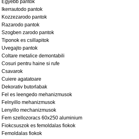
Egyebb pantok
Ikerrautodo pantok
Kozzezarodo pantok
Razarodo pantok
Szogben zarodo pantok
Tiponok es csillapitok
Uvegajto pantok
Coltare metalice demontabili
Cosuri pentru haine si rufe
Csavarok
Cuiere agatatoare
Dekorativ butorlabak
Fel es leengedo mehanizmusok
Felnyillo mehanizmusok
Lenyillo mechanizmusok
Fem szellozoracs 60x250 aluminium
Fiokcsuszok es femoldalas fiokok
Femoldalas fiokok