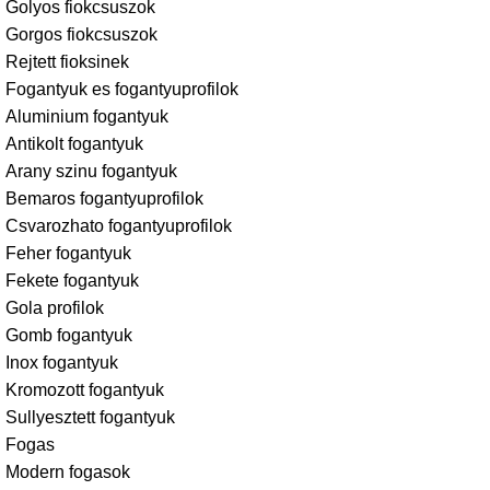
Golyos fiokcsuszok
Gorgos fiokcsuszok
Rejtett fioksinek
Fogantyuk es fogantyuprofilok
Aluminium fogantyuk
Antikolt fogantyuk
Arany szinu fogantyuk
Bemaros fogantyuprofilok
Csvarozhato fogantyuprofilok
Feher fogantyuk
Fekete fogantyuk
Gola profilok
Gomb fogantyuk
Inox fogantyuk
Kromozott fogantyuk
Sullyesztett fogantyuk
Fogas
Modern fogasok