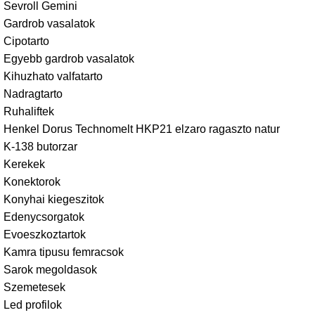
Sevroll Gemini
Gardrob vasalatok
Cipotarto
Egyebb gardrob vasalatok
Kihuzhato valfatarto
Nadragtarto
Ruhaliftek
Henkel Dorus Technomelt HKP21 elzaro ragaszto natur
K-138 butorzar
Kerekek
Konektorok
Konyhai kiegeszitok
Edenycsorgatok
Evoeszkoztartok
Kamra tipusu femracsok
Sarok megoldasok
Szemetesek
Led profilok