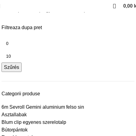
0,00
l
Kezdőlap
Blum clip egyenes szerelotalp
Filtreaza dupa pret
Szűrés
Categorii produse
6m Sevroll Gemini aluminium felso sin
Asztallabak
Blum clip egyenes szerelotalp
Bútorpántok