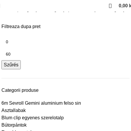
0,00
l
Kezdőlap
Fogantyuk es fogantyuprofilok
Arany szinu fogantyuk
Filtreaza dupa pret
Szűrés
Categorii produse
6m Sevroll Gemini aluminium felso sin
Asztallabak
Blum clip egyenes szerelotalp
Bútorpántok