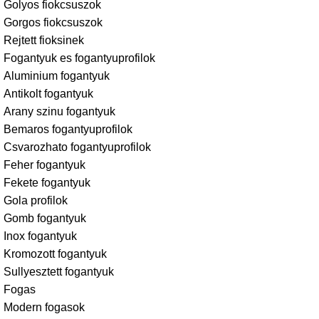
Golyos fiokcsuszok
Gorgos fiokcsuszok
Rejtett fioksinek
Fogantyuk es fogantyuprofilok
Aluminium fogantyuk
Antikolt fogantyuk
Arany szinu fogantyuk
Bemaros fogantyuprofilok
Csvarozhato fogantyuprofilok
Feher fogantyuk
Fekete fogantyuk
Gola profilok
Gomb fogantyuk
Inox fogantyuk
Kromozott fogantyuk
Sullyesztett fogantyuk
Fogas
Modern fogasok