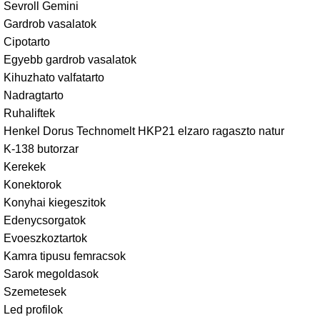
Sevroll Gemini
Gardrob vasalatok
Cipotarto
Egyebb gardrob vasalatok
Kihuzhato valfatarto
Nadragtarto
Ruhaliftek
Henkel Dorus Technomelt HKP21 elzaro ragaszto natur
K-138 butorzar
Kerekek
Konektorok
Konyhai kiegeszitok
Edenycsorgatok
Evoeszkoztartok
Kamra tipusu femracsok
Sarok megoldasok
Szemetesek
Led profilok