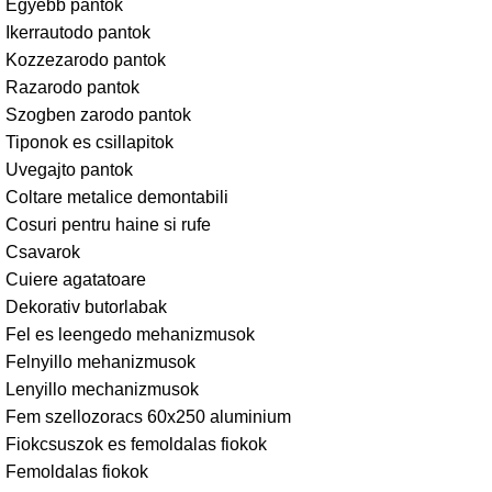
Egyebb pantok
Ikerrautodo pantok
Kozzezarodo pantok
Razarodo pantok
Szogben zarodo pantok
Tiponok es csillapitok
Uvegajto pantok
Coltare metalice demontabili
Cosuri pentru haine si rufe
Csavarok
Cuiere agatatoare
Dekorativ butorlabak
Fel es leengedo mehanizmusok
Felnyillo mehanizmusok
Lenyillo mechanizmusok
Fem szellozoracs 60x250 aluminium
Fiokcsuszok es femoldalas fiokok
Femoldalas fiokok