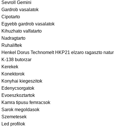
Sevroll Gemini
Gardrob vasalatok
Cipotarto
Egyebb gardrob vasalatok
Kihuzhato valfatarto
Nadragtarto
Ruhaliftek
Henkel Dorus Technomelt HKP21 elzaro ragaszto natur
K-138 butorzar
Kerekek
Konektorok
Konyhai kiegeszitok
Edenycsorgatok
Evoeszkoztartok
Kamra tipusu femracsok
Sarok megoldasok
Szemetesek
Led profilok