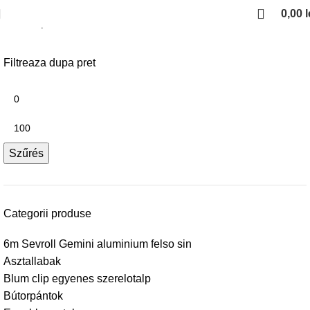
0,00
l
Kezdőlap
Fiokcsuszok es femoldalas fiokok
Femoldalas fiokok
Filtreaza dupa pret
Szűrés
Categorii produse
6m Sevroll Gemini aluminium felso sin
Asztallabak
Blum clip egyenes szerelotalp
Bútorpántok