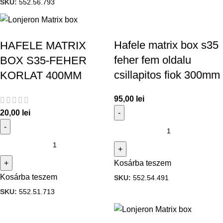
SKU:
552.56.793
Hafele matrix box s35
HAFELE MATRIX
feher fem oldalu
BOX S35-FEHER
csillapitos fiok 300mm
KORLAT 400MM
95,00
lei
20,00
lei
Kosárba teszem
Kosárba teszem
SKU:
552.54.491
SKU:
552.51.713