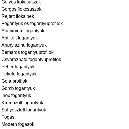
Golyos fiokcsuszok
Gorgos fiokcsuszok
Rejtett fioksinek
Fogantyuk es fogantyuprofilok
Aluminium fogantyuk
Antikolt fogantyuk
Arany szinu fogantyuk
Bemaros fogantyuprofilok
Csvarozhato fogantyuprofilok
Feher fogantyuk
Fekete fogantyuk
Gola profilok
Gomb fogantyuk
Inox fogantyuk
Kromozott fogantyuk
Sullyesztett fogantyuk
Fogas
Modern fogasok