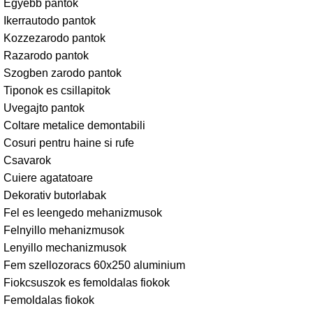
Egyebb pantok
Ikerrautodo pantok
Kozzezarodo pantok
Razarodo pantok
Szogben zarodo pantok
Tiponok es csillapitok
Uvegajto pantok
Coltare metalice demontabili
Cosuri pentru haine si rufe
Csavarok
Cuiere agatatoare
Dekorativ butorlabak
Fel es leengedo mehanizmusok
Felnyillo mehanizmusok
Lenyillo mechanizmusok
Fem szellozoracs 60x250 aluminium
Fiokcsuszok es femoldalas fiokok
Femoldalas fiokok