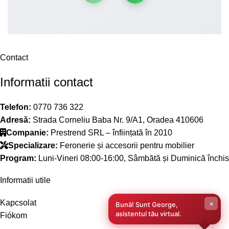
Contact
Informatii contact
Telefon:
0770 736 322
Adresă:
Strada Corneliu Baba Nr. 9/A1, Oradea 410606
Companie:
Prestrend SRL – înființată în 2010
Specializare:
Feronerie și accesorii pentru mobilier
Program:
Luni-Vineri 08:00-16:00, Sâmbătă și Duminică închis
Informatii utile
Kapcsolat
×
Bună! Sunt George,
asistentul tău virtual.
Fiókom