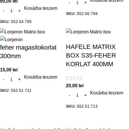
Kosárba teszem
95,00
lei
Kosárba teszem
SKU:
552.56.794
SKU:
552.54.795
HAFELE MATRIX
feher magasitokorlat
BOX S35-FEHER
300mm
KORLAT 400MM
15,00
lei
Kosárba teszem
20,00
lei
SKU:
552.51.711
Kosárba teszem
SKU:
552.51.713