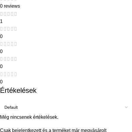
0 reviews
1
0
0
0
0
Értékelések
Még nincsenek értékelések.
Csak bejelentkezett és a terméket már megvásárolt