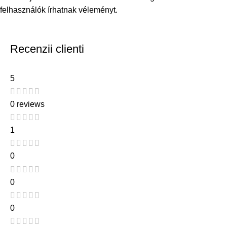
felhasználók írhatnak véleményt.
Recenzii clienti
5
0 reviews
1
0
0
0