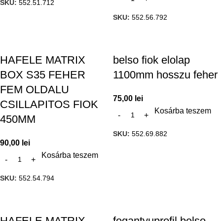
SKU:
552.51.712
SKU:
552.56.792
HAFELE MATRIX
belso fiok elolap
BOX S35 FEHER
1100mm hosszu feher
FEM OLDALU
75,00
lei
CSILLAPITOS FIOK
Kosárba teszem
450MM
SKU:
552.69.882
90,00
lei
Kosárba teszem
SKU:
552.54.794
HAFELE MATRIX
fogantyuprofil belso