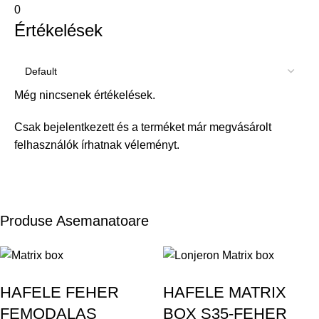
0
Értékelések
Még nincsenek értékelések.
Csak bejelentkezett és a terméket már megvásárolt
felhasználók írhatnak véleményt.
Produse Asemanatoare
HAFELE FEHER
HAFELE MATRIX
FEMODALAS
BOX S35-FEHER