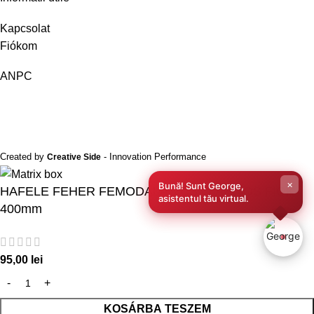
Kapcsolat
Fiókom
ANPC
Created by
- Innovation Performance
Creative Side
×
Bună! Sunt George,
HAFELE FEHER FEMODALAS CSILLAPITOS FIOK
asistentul tău virtual.
400mm
95,00
lei
KOSÁRBA TESZEM