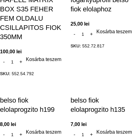
BOX S35 FEHER
fiok elolaphoz
FEM OLDALU
25,00
lei
CSILLAPITOS FIOK
Kosárba teszem
350MM
SKU:
552.72.817
100,00
lei
Kosárba teszem
SKU:
552.54.792
belso fiok
belso fiok
elolaprogzito h199
elolaprogzito h135
8,00
lei
7,00
lei
Kosárba teszem
Kosárba teszem