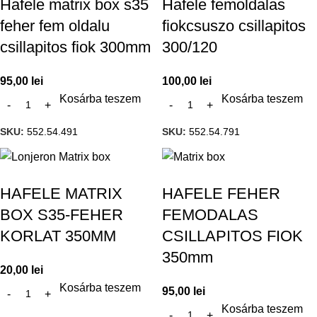
Hafele matrix box s35
Hafele femoldalas
feher fem oldalu
fiokcsuszo csillapitos
csillapitos fiok 300mm
300/120
95,00
lei
100,00
lei
Kosárba teszem
Kosárba teszem
SKU:
552.54.491
SKU:
552.54.791
HAFELE MATRIX
HAFELE FEHER
BOX S35-FEHER
FEMODALAS
KORLAT 350MM
CSILLAPITOS FIOK
350mm
20,00
lei
Kosárba teszem
95,00
lei
Kosárba teszem