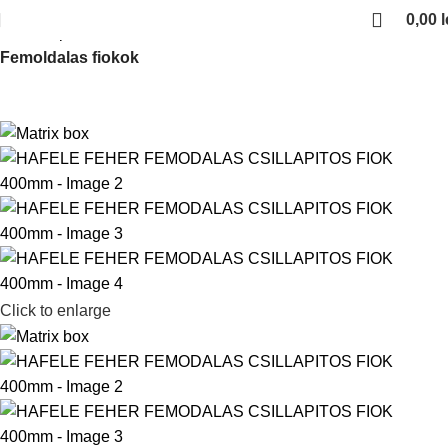
0,00
l
Kezdőlap
Fiokcsuszok es femoldalas fiokok
Femoldalas fiokok
Click to enlarge