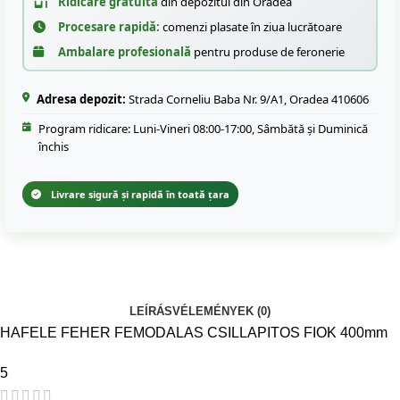
Ridicare gratuită
din depozitul din Oradea
Procesare rapidă:
comenzi plasate în ziua lucrătoare
Ambalare profesională
pentru produse de feronerie
Adresa depozit:
Strada Corneliu Baba Nr. 9/A1, Oradea 410606
Program ridicare: Luni-Vineri 08:00-17:00, Sâmbătă și Duminică
închis
Livrare sigură și rapidă în toată țara
LEÍRÁS
VÉLEMÉNYEK (0)
HAFELE FEHER FEMODALAS CSILLAPITOS FIOK 400mm
5