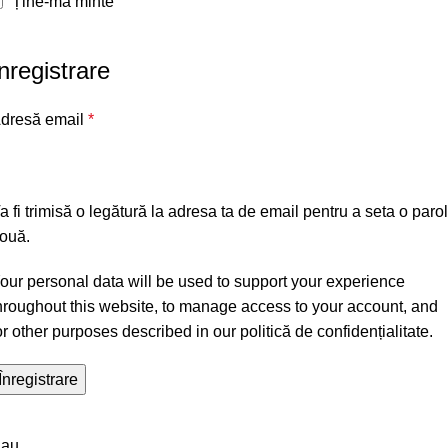
Ține-mă minte
nregistrare
dresă email
*
a fi trimisă o legătură la adresa ta de email pentru a seta o paro
ouă.
our personal data will be used to support your experience
hroughout this website, to manage access to your account, and
or other purposes described in our
politică de confidențialitate
.
Înregistrare
au