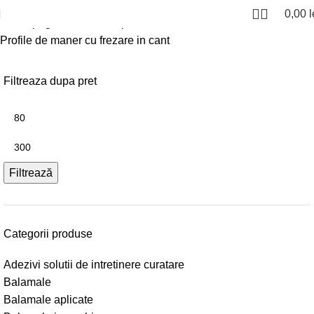
0,00
l
Prima pagină
Manere si profile
Profile de maner cu frezare in cant
Filtreaza dupa pret
Filtrează
Categorii produse
Adezivi solutii de intretinere curatare
Balamale
Balamale aplicate