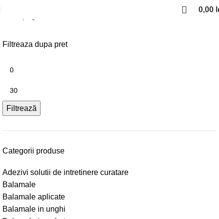
0,00
l
Prima pagină
Glisiere si sertare
Glisiere cu role
Filtreaza dupa pret
Filtrează
Categorii produse
Adezivi solutii de intretinere curatare
Balamale
Balamale aplicate
Balamale in unghi