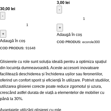
3,00
lei
30,00
lei
Adaugă în coș
Adaugă în coș
COD PRODUS:
ecorole300
COD PRODUS:
91648
Glisierele cu role sunt soluția ideală pentru a optimiza spațiul
din locuința dumneavoastră. Aceste accesorii inovatoare
facilitează deschiderea și închiderea ușilor sau feroneriilor,
oferind un confort sporit și eficiență în utilizare. Potrivit studiilor,
utilizarea glisierei corecte poate reduce zgomotul și uzura,
crescând astfel durata de viață a elementelor de mobilier cu
până la 30%.
Avantajele utilizării glisierei cu role