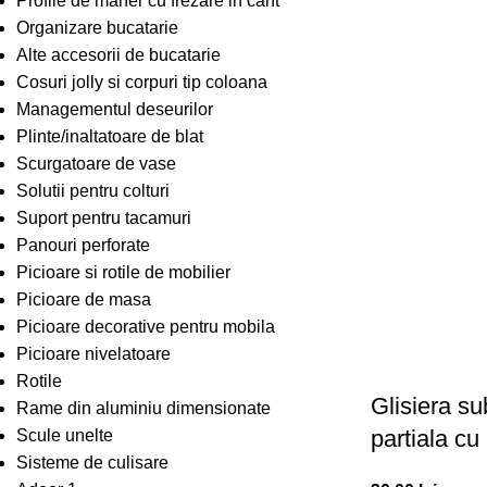
Profile de maner cu frezare in cant
Organizare bucatarie
Alte accesorii de bucatarie
Cosuri jolly si corpuri tip coloana
Managementul deseurilor
Plinte/inaltatoare de blat
Scurgatoare de vase
Solutii pentru colturi
Suport pentru tacamuri
Panouri perforate
Picioare si rotile de mobilier
Picioare de masa
Picioare decorative pentru mobila
Picioare nivelatoare
Rotile
Glisiera s
Rame din aluminiu dimensionate
partiala c
Scule unelte
Sisteme de culisare