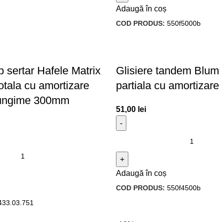
Adaugă în coș
COD PRODUS:
550f5000b
b sertar Hafele Matrix
Glisiere tandem Blum 
otala cu amortizare
partiala cu amortiza
 lungime 300mm
51,00
lei
Adaugă în coș
COD PRODUS:
550f4500b
433.03.751