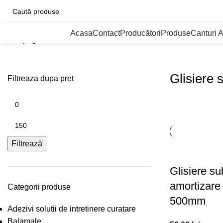
ategorii de Produse
Acasa
Contact
Producători
Produse
Canturi 
Prima pagină
Glisiere si sertare
Glisiere sub sertar
Glisiere 
Filtreaza dupa pret
Filtrează
Glisiere su
amortizare 
Categorii produse
500mm
Adezivi solutii de intretinere curatare
Balamale