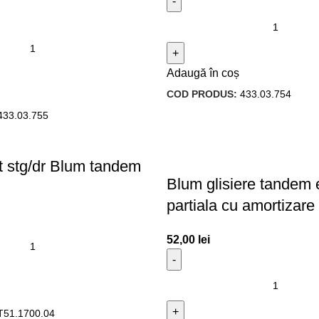
Adaugă în coș
COD PRODUS:
433.03.754
433.03.755
nt stg/dr Blum tandem
Blum glisiere tandem 
partiala cu amortiza
52,00
lei
T51.1700.04