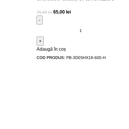
65,00
lei
75,00
lei
Adaugă în coș
COD PRODUS:
PB-3D0SHX18-600-H