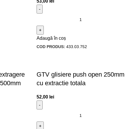
53,00
lei
Adaugă în coș
COD PRODUS:
433.03.752
extragere
GTV glisiere push open 250mm
re 500mm
cu extractie totala
52,00
lei