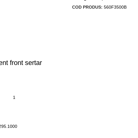
COD PRODUS:
560F3500B
t front sertar
295.1000