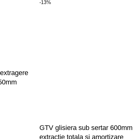
-13%
extragere
 350mm
GTV glisiera sub sertar 600mm
extractie totala si amortizare