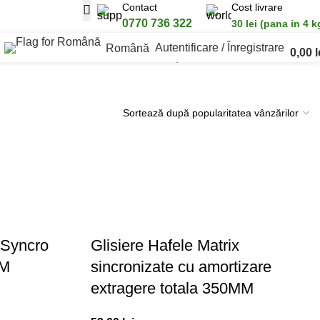
Contact
Cost livrare
0770 736 322
30 lei (pana in 4 k
Autentificare / Înregistrare
Română
0,00
l
Afișez 1 - 24 din 68 de rezultate
 Syncro
Glisiere Hafele Matrix
MM
sincronizate cu amortizare
extragere totala 350MM