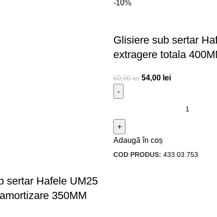
-10%
Glisiere sub sertar Ha
extragere totala 400
54,00
lei
60,00
lei
Adaugă în coș
COD PRODUS:
433.03.753
ub sertar Hafele UM25
u amortizare 350MM