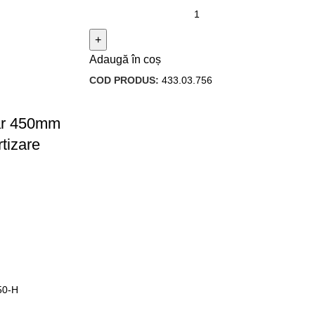
Adaugă în coș
COD PRODUS:
433.03.756
tar 450mm
rtizare
50-H