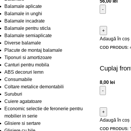
56,00
lei
Balamale aplicate
Balamale in unghi
Balamale incadrate
Balamale pentru sticla
Balamale semiaplicate
Adaugă în coș
Diverse balamale
COD PRODUS:
Placute de montaj balamale
Tiponuri si amortizoare
Canturi pentru mobila
Cuplaj fro
ABS decoruri lemn
Consumabile
8,00
lei
Coltare metalice demontabili
Suruburi
Cuiere agatatoare
Economic selectie de feronerie pentru
mobilier in serie
Adaugă în coș
Glisiere si sertare
COD PRODUS:
Glisiere cu bile