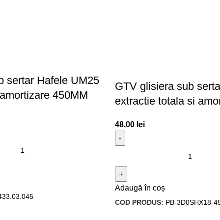
ub sertar Hafele UM25
GTV glisiera sub ser
u amortizare 450MM
extractie totala si amo
48,00
lei
Adaugă în coș
433.03.045
COD PRODUS:
PB-3D0SHX18-4