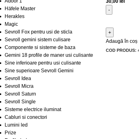
Adoor 1
30,00
lei
Häfele Master
Herakles
Magic
Sevroll Fox pentru usi de sticla
Sevroll gemini sistem culisare
Adaugă în coș
Componente si sisteme de baza
COD PRODUS:
Gemini 18 profile de maner usi culisante
Sine inferioare pentru usi culisante
Sine superioare Sevroll Gemini
Sevroll Idea
Sevroll Micra
Sevroll Saturn
Sevroll Single
Sisteme electrice iluminat
Cabluri si conectori
Lumini led
Prize