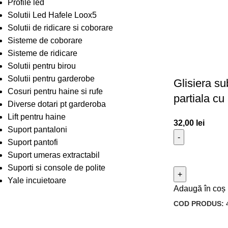
Profile led
Solutii Led Hafele Loox5
Solutii de ridicare si coborare
Sisteme de coborare
Sisteme de ridicare
Solutii pentru birou
Solutii pentru garderobe
Glisiera s
Cosuri pentru haine si rufe
partiala c
Diverse dotari pt garderoba
Lift pentru haine
32,00
lei
Suport pantaloni
Suport pantofi
Suport umeras extractabil
Suporti si console de polite
Yale incuietoare
Adaugă în coș
COD PRODUS: