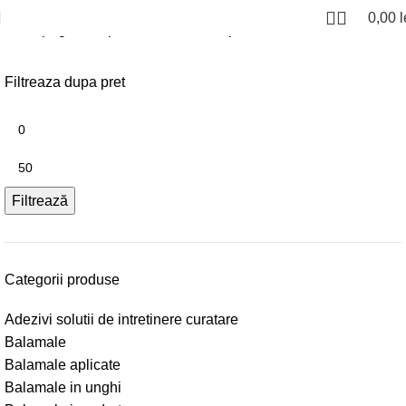
0,00
l
Prima pagină
Suporti si console de polite
Filtreaza dupa pret
Filtrează
Categorii produse
Adezivi solutii de intretinere curatare
Balamale
Balamale aplicate
Balamale in unghi