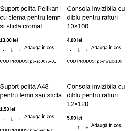
Suport polita Pelikan
Consola invizibila cu
cu clema pentru lemn
diblu pentru rafturi
si sticla cromat
10×100
13,00
lei
4,00
lei
Adaugă în coș
Adaugă în coș
COD PRODUS:
pp-sp0075-01
COD PRODUS:
pp-nw10x100
Suport polita A48
Consola invizibila cu
pentru lemn sau sticla
diblu pentru rafturi
12×120
1,50
lei
Adaugă în coș
5,00
lei
Adaugă în coș
COD PRODUS:
pp-gl-a48-01