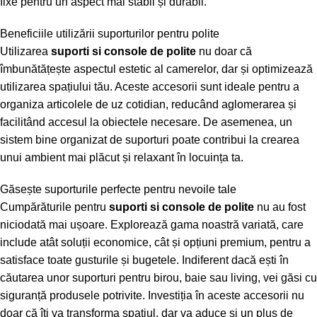
fixe pentru un aspect mai stabil și durabil.
Beneficiile utilizării suporturilor pentru polite
Utilizarea
suporti si console de polite
nu doar că
îmbunătățește aspectul estetic al camerelor, dar și optimizează
utilizarea spațiului tău. Aceste accesorii sunt ideale pentru a
organiza articolele de uz cotidian, reducând aglomerarea și
facilitând accesul la obiectele necesare. De asemenea, un
sistem bine organizat de suporturi poate contribui la crearea
unui ambient mai plăcut și relaxant în locuința ta.
Găsește suporturile perfecte pentru nevoile tale
Cumpărăturile pentru
suporti si console de polite
nu au fost
niciodată mai ușoare. Explorează gama noastră variată, care
include atât soluții economice, cât și opțiuni premium, pentru a
satisface toate gusturile și bugetele. Indiferent dacă ești în
căutarea unor suporturi pentru birou, baie sau living, vei găsi cu
siguranță produsele potrivite. Investiția în aceste accesorii nu
doar că îți va transforma spațiul, dar va aduce și un plus de