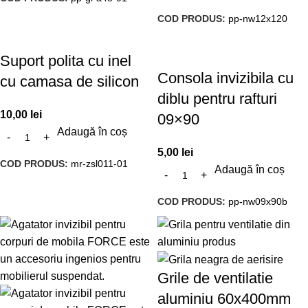
COD PRODUS:
pp-nw12x120
Suport polita cu inel
Consola invizibila cu
cu camasa de silicon
diblu pentru rafturi
10,00
lei
09×90
Adaugă în coș
5,00
lei
COD PRODUS:
mr-zsl011-01
Adaugă în coș
COD PRODUS:
pp-nw09x90b
Grile de ventilatie
aluminiu 60x400mm