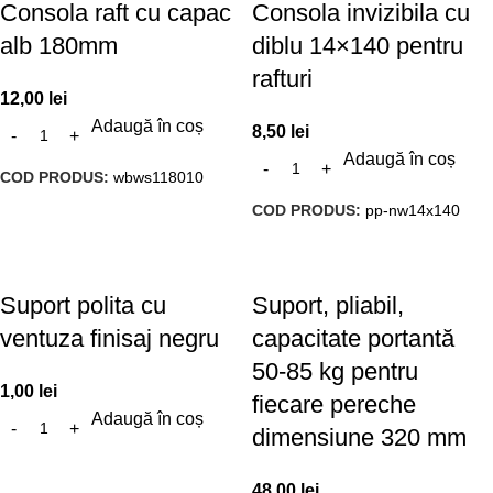
Consola raft cu capac
Consola invizibila cu
alb 180mm
diblu 14×140 pentru
rafturi
12,00
lei
Adaugă în coș
8,50
lei
Adaugă în coș
COD PRODUS:
wbws118010
COD PRODUS:
pp-nw14x140
Suport polita cu
Suport, pliabil,
ventuza finisaj negru
capacitate portantă
50-85 kg pentru
1,00
lei
fiecare pereche
Adaugă în coș
dimensiune 320 mm
48,00
lei