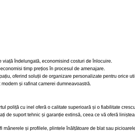
de viață îndelungată, economisind costuri de înlocuire.
ți economisi timp prețios în procesul de amenajare.
pațiu, oferind soluții de organizare personalizate pentru orice util
 modern și rafinat camerei dumneavoastră.
l poliță cu inel oferă o calitate superioară și o fiabilitate cres
ți de suport tehnic și garanție extinsă, ceea ce vă oferă liniștea
fi
mânerele și profilele
,
plintele înălțătoare de blat
sau
picioarel