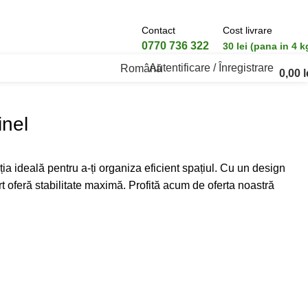
Contact
Cost livrare
0770 736 322
30 lei (pana in 4 k
Autentificare / Înregistrare
Română
0,00
l
inel
ția ideală pentru a-ți organiza eficient spațiul. Cu un design
rt oferă stabilitate maximă. Profită acum de oferta noastră