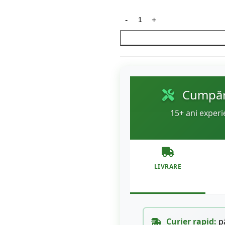
Cumpără
15+ ani experi
LIVRARE
Curier rapid:
pâ