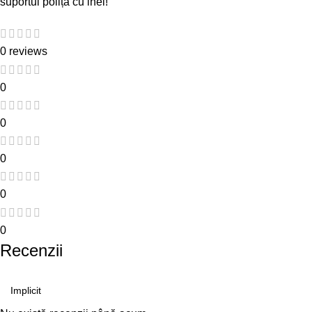
suportul poliță cu inel!
0 reviews
0
0
0
0
0
Recenzii