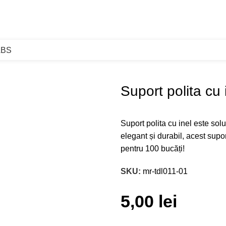
ABS
l
Suport polita cu 
Suport polita cu inel este solu
elegant și durabil, acest supo
pentru 100 bucăți!
SKU:
mr-tdl011-01
5,00
lei