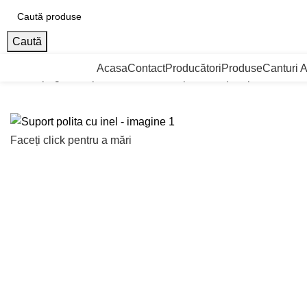
Caută
ategorii de Produse
Acasa
Contact
Producători
Produse
Canturi 
Prima pagină
Suporti si console de polite
Suport polita cu ine
Faceți click pentru a mări