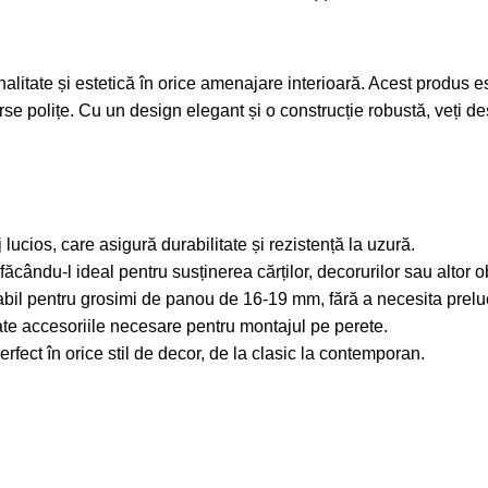
alitate și estetică în orice amenajare interioară. Acest produs es
verse polițe. Cu un design elegant și o construcție robustă, veți
aj lucios, care asigură durabilitate și rezistență la uzură.
făcându-l ideal pentru susținerea cărților, decorurilor sau altor o
tabil pentru grosimi de panou de 16-19 mm, fără a necesita prelu
toate accesoriile necesare pentru montajul pe perete.
rfect în orice stil de decor, de la clasic la contemporan.