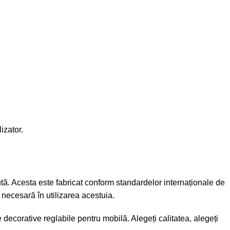
izator.
cută. Acesta este fabricat conform standardelor internaționale de
 necesară în utilizarea acestuia.
e decorative reglabile pentru mobilă
. Alegeți calitatea, alegeți