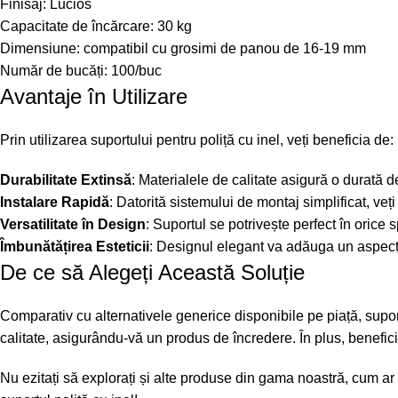
Finisaj: Lucios
Capacitate de încărcare: 30 kg
Dimensiune: compatibil cu grosimi de panou de 16-19 mm
Număr de bucăți: 100/buc
Avantaje în Utilizare
Prin utilizarea suportului pentru poliță cu inel, veți beneficia de:
Durabilitate Extinsă
: Materialele de calitate asigură o durată 
Instalare Rapidă
: Datorită sistemului de montaj simplificat, ve
Versatilitate în Design
: Suportul se potrivește perfect în orice s
Îmbunătățirea Esteticii
: Designul elegant va adăuga un aspect
De ce să Alegeți Această Soluție
Comparativ cu alternativele generice disponibile pe piață, suportu
calitate, asigurându-vă un produs de încredere. În plus, beneficia
Nu ezitați să explorați și alte produse din gama noastră, cum ar 