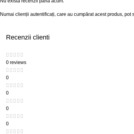
Nu există recenzii până acum.
Numai clienții autentificați, care au cumpărat acest produs, pot 
Recenzii clienti
0 reviews
0
0
0
0