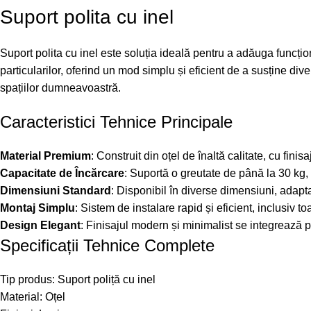
Suport polita cu inel
Suport polita cu inel este soluția ideală pentru a adăuga funcțion
particularilor, oferind un mod simplu și eficient de a susține di
spațiilor dumneavoastră.
Caracteristici Tehnice Principale
Material Premium
: Construit din oțel de înaltă calitate, cu finis
Capacitate de Încărcare
: Suportă o greutate de până la 30 kg, 
Dimensiuni Standard
: Disponibil în diverse dimensiuni, adap
Montaj Simplu
: Sistem de instalare rapid și eficient, inclusiv 
Design Elegant
: Finisajul modern și minimalist se integrează pe
Specificații Tehnice Complete
Tip produs: Suport poliță cu inel
Material: Oțel