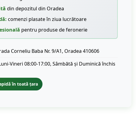
ită
din depozitul din Oradea
dă:
comenzi plasate în ziua lucrătoare
esională
pentru produse de feronerie
rada Corneliu Baba Nr. 9/A1, Oradea 410606
Luni-Vineri 08:00-17:00, Sâmbătă și Duminică închis
apidă în toată țara