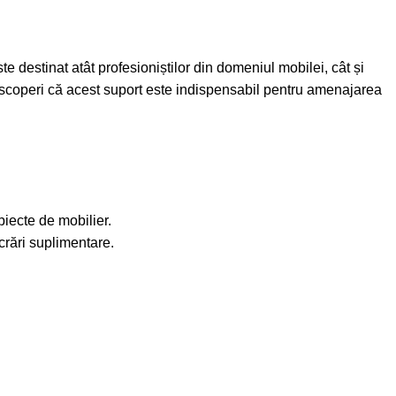
te destinat atât profesioniștilor din domeniul mobilei, cât și
 descoperi că acest suport este indispensabil pentru amenajarea
biecte de mobilier.
crări suplimentare.