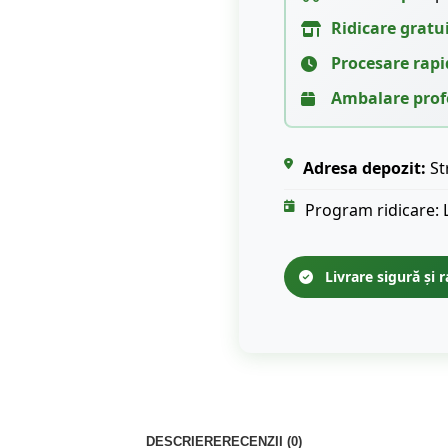
Ridicare gratu
Procesare rapi
Ambalare prof
Adresa depozit:
St
Program ridicare: 
Livrare sigură și r
DESCRIERE
RECENZII (0)