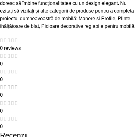
doresc să îmbine funcționalitatea cu un design elegant. Nu
ezitați să vizitați și alte categorii de produse pentru a completa
proiectul dumneavoastră de mobilă:
Manere si Profile
,
Plinte
înălțătoare de blat
,
Picioare decorative reglabile pentru mobilă
.
0 reviews
0
0
0
0
0
Recenzii