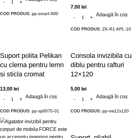
7,00
lei
COD PRODUS:
pp-smart-000
Adaugă în coș
COD PRODUS:
ZK-R1-KPL-10
Suport polita Pelikan
Consola invizibila cu
cu clema pentru lemn
diblu pentru rafturi
si sticla cromat
12×120
13,00
lei
5,00
lei
Adaugă în coș
Adaugă în coș
COD PRODUS:
pp-sp0075-01
COD PRODUS:
pp-nw12x120
Suport, pliabil,