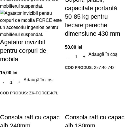
capacitate portantă
50-85 kg pentru
fiecare pereche
dimensiune 430 mm
Agatator invizibil
50,00
lei
pentru corpuri de
Adaugă în coș
mobila
COD PRODUS:
287.40.742
15,00
lei
Adaugă în coș
COD PRODUS:
ZK-FORCE-KPL
Consola raft cu capac
Consola raft cu capac
alb 240mm
alb 180mm