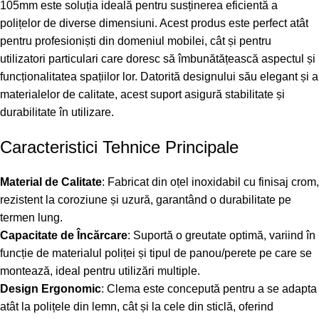
105mm este soluția ideală pentru susținerea eficientă a
polițelor de diverse dimensiuni. Acest produs este perfect atât
pentru profesioniști din domeniul mobilei, cât și pentru
utilizatori particulari care doresc să îmbunătățească aspectul și
funcționalitatea spațiilor lor. Datorită designului său elegant și a
materialelor de calitate, acest suport asigură stabilitate și
durabilitate în utilizare.
Caracteristici Tehnice Principale
Material de Calitate
: Fabricat din oțel inoxidabil cu finisaj crom,
rezistent la coroziune și uzură, garantând o durabilitate pe
termen lung.
Capacitate de Încărcare
: Suportă o greutate optimă, variind în
funcție de materialul poliței și tipul de panou/perete pe care se
montează, ideal pentru utilizări multiple.
Design Ergonomic
: Clema este concepută pentru a se adapta
atât la polițele din lemn, cât și la cele din sticlă, oferind