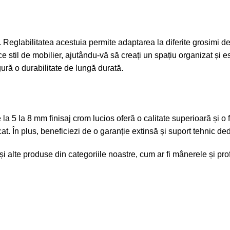
. Reglabilitatea acestuia permite adaptarea la diferite grosimi de
e stil de mobilier, ajutându-vă să creați un spațiu organizat și e
gură o durabilitate de lungă durată.
la 5 la 8 mm finisaj crom lucios oferă o calitate superioară și o 
cat. În plus, beneficiezi de o garanție extinsă și suport tehnic ded
și alte produse din categoriile noastre, cum ar fi
mânerele și prof