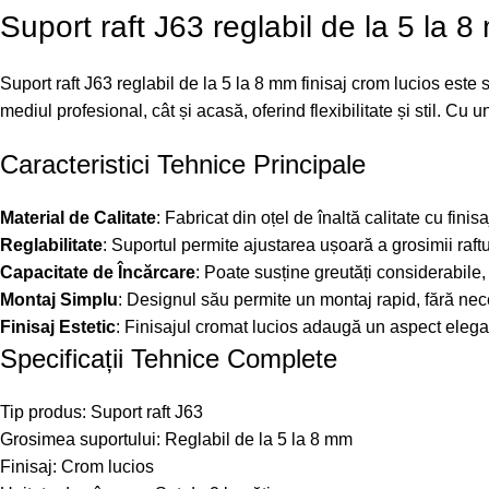
Suport raft J63 reglabil de la 5 la 8
Suport raft J63 reglabil de la 5 la 8 mm finisaj crom lucios este 
mediul profesional, cât și acasă, oferind flexibilitate și stil. C
Caracteristici Tehnice Principale
Material de Calitate
: Fabricat din oțel de înaltă calitate cu fini
Reglabilitate
: Suportul permite ajustarea ușoară a grosimii raftulu
Capacitate de Încărcare
: Poate susține greutăți considerabile, 
Montaj Simplu
: Designul său permite un montaj rapid, fără neces
Finisaj Estetic
: Finisajul cromat lucios adaugă un aspect elegant
Specificații Tehnice Complete
Tip produs: Suport raft J63
Grosimea suportului: Reglabil de la 5 la 8 mm
Finisaj: Crom lucios