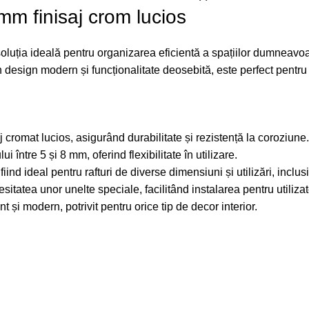
 mm finisaj crom lucios
soluția ideală pentru organizarea eficientă a spațiilor dumneavoast
u un design modern și funcționalitate deosebită, este perfect pent
saj cromat lucios, asigurând durabilitate și rezistență la coroziune.
i între 5 și 8 mm, oferind flexibilitate în utilizare.
fiind ideal pentru rafturi de diverse dimensiuni și utilizări, inclu
itatea unor unelte speciale, facilitând instalarea pentru utilizat
 și modern, potrivit pentru orice tip de decor interior.