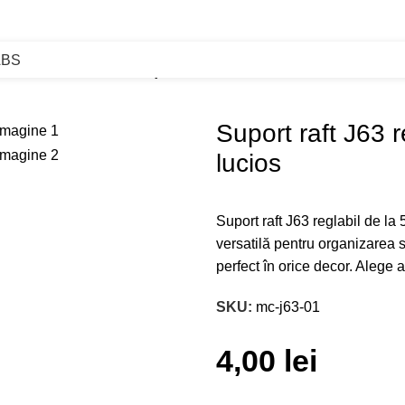
ABS
abil de la 5 la 8 mmfinisaj crom lucios
Suport raft J63 r
lucios
Suport raft J63 reglabil de la 
versatilă pentru organizarea s
perfect în orice decor. Alege a
SKU:
mc-j63-01
4,00
lei