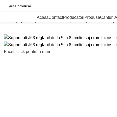
ategorii de Produse
Acasa
Contact
Producători
Produse
Canturi 
Prima pagină
Suporti si console de polite
Suport raft J63 regl
Faceți click pentru a mări