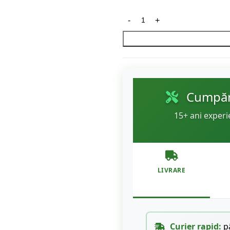
Cumpără
15+ ani experi
LIVRARE
Curier rapid:
pâ