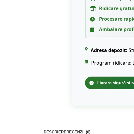
Ridicare gratu
Procesare rapi
Ambalare prof
Adresa depozit:
St
Program ridicare: 
Livrare sigură și r
DESCRIERE
RECENZII (0)