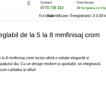
Contact
Cost livrare
0770 736 322
30 lei (pana in 4 k
Română
Autentificare / Înregistrare
0
0,00
l
eglabil de la 5 la 8 mmfinisaj crom
5 la 8 mmfinisaj crom lucios oferă o soluție elegantă și
pațiului tău. Cu un design modern și ajustabil, se integrează
cum calitatea și stilul!