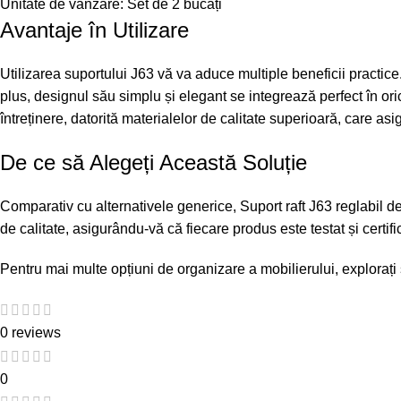
Unitate de vânzare: Set de 2 bucăți
Avantaje în Utilizare
Utilizarea suportului J63 vă va aduce multiple beneficii practice
plus, designul său simplu și elegant se integrează perfect în oric
întreținere, datorită materialelor de calitate superioară, care asi
De ce să Alegeți Această Soluție
Comparativ cu alternativele generice, Suport raft J63 reglabil de 
de calitate, asigurându-vă că fiecare produs este testat și certifi
Pentru mai multe opțiuni de organizare a mobilierului, explorați 
0 reviews
0