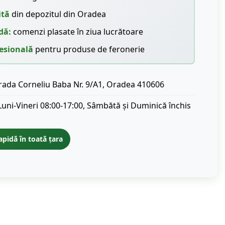
ită
din depozitul din Oradea
dă:
comenzi plasate în ziua lucrătoare
esională
pentru produse de feronerie
rada Corneliu Baba Nr. 9/A1, Oradea 410606
Luni-Vineri 08:00-17:00, Sâmbătă și Duminică închis
apidă în toată țara