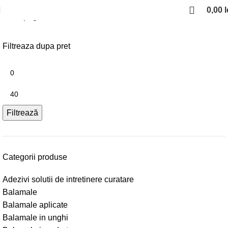
0,00
l
Prima pagină
Consumabile
Suruburi
Filtreaza dupa pret
Filtrează
Categorii produse
Adezivi solutii de intretinere curatare
Balamale
Balamale aplicate
Balamale in unghi