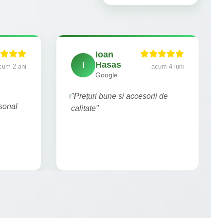
Ioan
I
Hasas
cum 2 ani
acum 4 luni
Google
"Prețuri bune si accesorii de
rsonal
calitate"