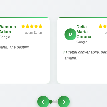
Ramona
Delia
Adam
Maria
acum 11 luni
a
D
Cotuna
Google
Google
nd. The best!!!!!"
"Preturi convenabile, pe
amabil."