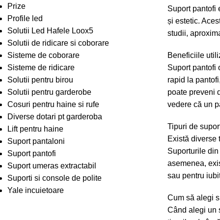
Prize
Suport pantofi 
Profile led
și estetic. Ace
Solutii Led Hafele Loox5
studii, aproxim
Solutii de ridicare si coborare
Sisteme de coborare
Beneficiile util
Sisteme de ridicare
Suport pantofi 
Solutii pentru birou
rapid la pantof
Solutii pentru garderobe
poate preveni d
Cosuri pentru haine si rufe
vedere că un pa
Diverse dotari pt garderoba
Tipuri de supor
Lift pentru haine
Există diverse t
Suport pantaloni
Suporturile din
Suport pantofi
asemenea, exist
Suport umeras extractabil
sau pentru iubit
Suporti si console de polite
Yale incuietoare
Cum să alegi sup
Când alegi un s