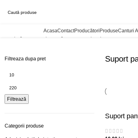
ategorii de Produse
Acasa
Contact
Producători
Produse
Canturi 
Prima pagină
Solutii pentru garderobe
Suport pantofi
Suport pa
Filtreaza dupa pret
Filtrează
Suport pant
Categorii produse