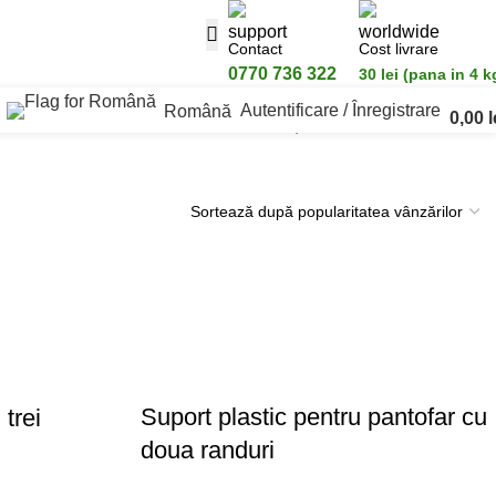
Contact
Cost livrare
0770 736 322
30 lei (pana in 4 k
Autentificare / Înregistrare
Română
0,00
l
Afișez toate cele 11 rezultate
Suport plastic pentru pantofar cu
trei
doua randuri