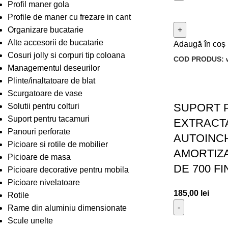
Profil maner gola
Profile de maner cu frezare in cant
Organizare bucatarie
Alte accesorii de bucatarie
Adaugă în coș
Cosuri jolly si corpuri tip coloana
COD PRODUS:
Managementul deseurilor
Plinte/inaltatoare de blat
Scurgatoare de vase
SUPORT 
Solutii pentru colturi
Suport pentru tacamuri
EXTRACTA
Panouri perforate
AUTOINC
Picioare si rotile de mobilier
AMORTIZ
Picioare de masa
DE 700 F
Picioare decorative pentru mobila
Picioare nivelatoare
185,00
lei
Rotile
Rame din aluminiu dimensionate
Scule unelte