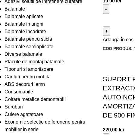
10,00
lei
Adezivi solutii de intretinere curatare
Balamale
Balamale aplicate
Balamale in unghi
Balamale incadrate
Balamale pentru sticla
Adaugă în coș
Balamale semiaplicate
COD PRODUS:
Diverse balamale
Placute de montaj balamale
Tiponuri si amortizoare
Canturi pentru mobila
SUPORT 
ABS decoruri lemn
EXTRACTA
Consumabile
AUTOINC
Coltare metalice demontabili
AMORTIZ
Suruburi
DE 900 FI
Cuiere agatatoare
Economic selectie de feronerie pentru
mobilier in serie
220,00
lei