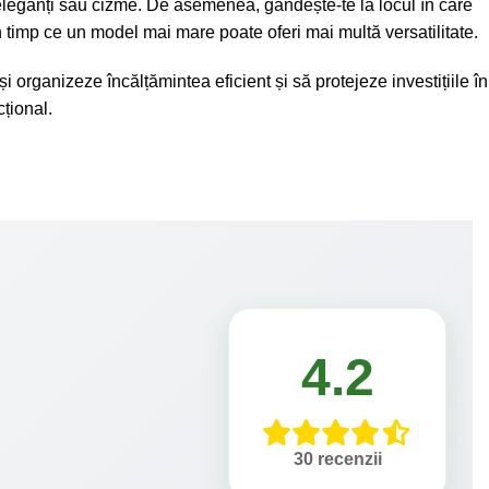
fi eleganți sau cizme. De asemenea, gândește-te la locul în care
n timp ce un model mai mare poate oferi mai multă versatilitate.
i organizeze încălțămintea eficient și să protejeze investițiile în
cțional.
4.2
30 recenzii