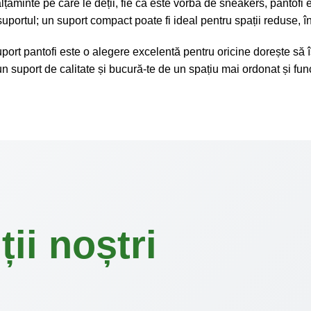
călțăminte pe care le deții, fie că este vorba de sneakers, panto
suportul; un suport compact poate fi ideal pentru spații reduse, î
uport pantofi este o alegere excelentă pentru oricine dorește să îș
un suport de calitate și bucură-te de un spațiu mai ordonat și fun
ii noștri