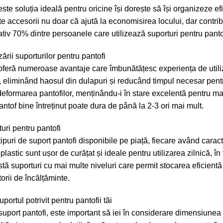
este soluția ideală pentru oricine își dorește să își organizeze ef
ste accesorii nu doar că ajută la economisirea locului, dar contri
ativ 70% dintre persoanele care utilizează suporturi pentru pantof
izării suporturilor pentru pantofi
oferă numeroase avantaje care îmbunătățesc experiența de utiliza
i, eliminând haosul din dulapuri și reducând timpul necesar pen
eformarea pantofilor, menținându-i în stare excelentă pentru mai 
ntof bine întreținut poate dura de până la 2-3 ori mai mult.
turi pentru pantofi
ipuri de suport pantofi disponibile pe piață, fiecare având caracter
 plastic sunt ușor de curățat și ideale pentru utilizarea zilnică,
ă suporturi cu mai multe niveluri care permit stocarea eficientă 
orii de încălțăminte.
ortul potrivit pentru pantofii tăi
uport pantofi, este important să iei în considerare dimensiunea și 