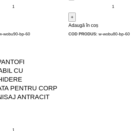
Adaugă în coș
w-wobu90-bp-60
COD PRODUS:
w-wobu80-bp-60
PANTOFI
BIL CU
HIDERE
ATA PENTRU CORP
INISAJ ANTRACIT