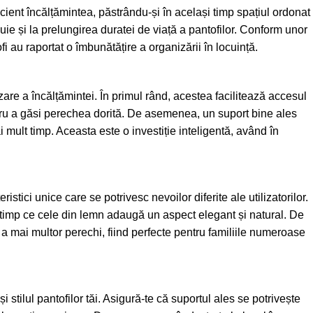
icient încălțămintea, păstrându-și în același timp spațiul ordonat
buie și la prelungirea duratei de viață a pantofilor. Conform unor
i au raportat o îmbunătățire a organizării în locuință.
re a încălțămintei. În primul rând, acestea facilitează accesul
tru a găsi perechea dorită. De asemenea, un suport bine ales
mult timp. Aceasta este o investiție inteligentă, având în
istici unice care se potrivesc nevoilor diferite ale utilizatorilor.
 în timp ce cele din lemn adaugă un aspect elegant și natural. De
a mai multor perechi, fiind perfecte pentru familiile numeroase
stilul pantofilor tăi. Asigură-te că suportul ales se potrivește