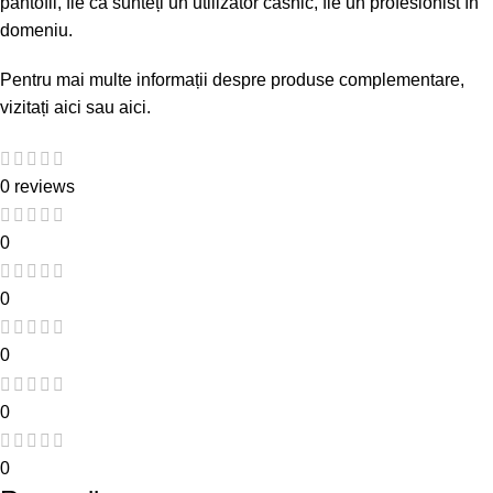
pantofii, fie că sunteți un utilizator casnic, fie un profesionist în
domeniu.
Pentru mai multe informații despre produse complementare,
vizitați
aici
sau
aici
.
0 reviews
0
0
0
0
0