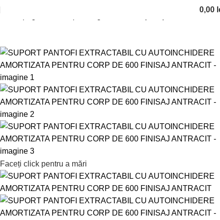
0,00
l
Prima pagină
Solutii pentru garderobe
Suport pantofi
Faceți click pentru a mări