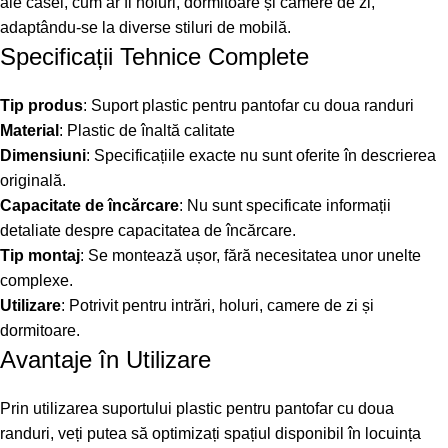
ale casei, cum ar fi holuri, dormitoare și camere de zi,
adaptându-se la diverse stiluri de mobilă.
Specificații Tehnice Complete
Tip produs
: Suport plastic pentru pantofar cu doua randuri
Material
: Plastic de înaltă calitate
Dimensiuni
: Specificațiile exacte nu sunt oferite în descrierea
originală.
Capacitate de încărcare
: Nu sunt specificate informații
detaliate despre capacitatea de încărcare.
Tip montaj
: Se montează ușor, fără necesitatea unor unelte
complexe.
Utilizare
: Potrivit pentru intrări, holuri, camere de zi și
dormitoare.
Avantaje în Utilizare
Prin utilizarea suportului plastic pentru pantofar cu doua
randuri, veți putea să optimizați spațiul disponibil în locuința