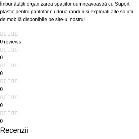
Îmbunătățiți organizarea spațiilor dumneavoastră cu
Suport
plastic pentru pantofar cu doua randuri
și explorați alte soluții
de mobilă disponibile pe site-ul nostru!
0 reviews
0
0
0
0
0
Recenzii