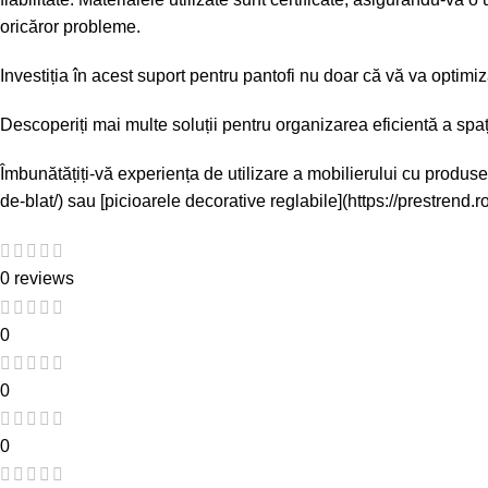
oricăror probleme.
Investiția în acest suport pentru pantofi nu doar că vă va optimi
Descoperiți mai multe soluții pentru organizarea eficientă a spaț
Îmbunătățiți-vă experiența de utilizare a mobilierului cu produse d
de-blat/) sau [picioarele decorative reglabile](https://prestrend
0 reviews
0
0
0