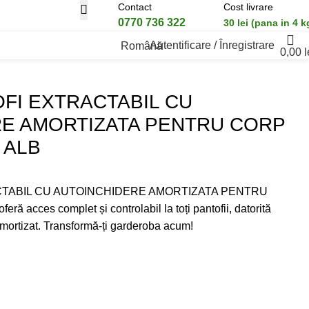
Contact
Cost livrare
0770 736 322
30 lei (pana in 4 k
Autentificare / Înregistrare
Română
0,00
l
A PENTRU CORP DE 700 FINISAJ ALB
FI EXTRACTABIL CU
E AMORTIZATA PENTRU CORP
 ALB
TABIL CU AUTOINCHIDERE AMORTIZATA PENTRU
 acces complet și controlabil la toți pantofii, datorită
mortizat. Transformă-ți garderoba acum!