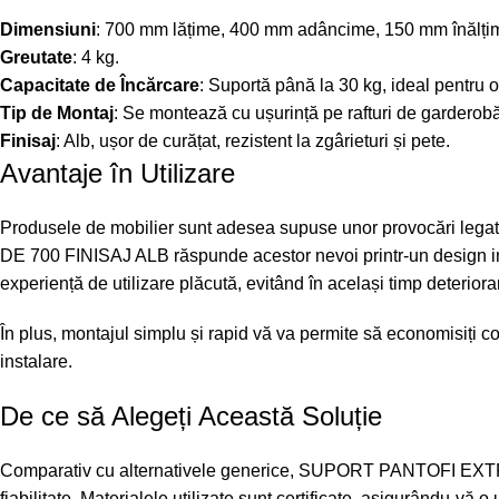
Dimensiuni
: 700 mm lățime, 400 mm adâncime, 150 mm înălți
Greutate
: 4 kg.
Capacitate de Încărcare
: Suportă până la 30 kg, ideal pentru 
Tip de Montaj
: Se montează cu ușurință pe rafturi de garderobă
Finisaj
: Alb, ușor de curățat, rezistent la zgârieturi și pete.
Avantaje în Utilizare
Produsele de mobilier sunt adesea supuse unor provocăr
DE 700 FINISAJ ALB răspunde acestor nevoi printr-un design ing
experiență de utilizare plăcută, evitând în același timp deteriora
În plus, montajul simplu și rapid vă va permite să economisiți co
instalare.
De ce să Alegeți Această Soluție
Comparativ cu alternativele generice, SUPORT PANTOFI E
fiabilitate. Materialele utilizate sunt certificate, asigurându-vă 