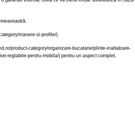
umneavoastră.
category/manere-si-profile/).
trend.ro/product-category/organizare-bucatarie/plinte-inaltatoare-
ative-reglabile-pentru-mobila/) pentru un aspect complet.