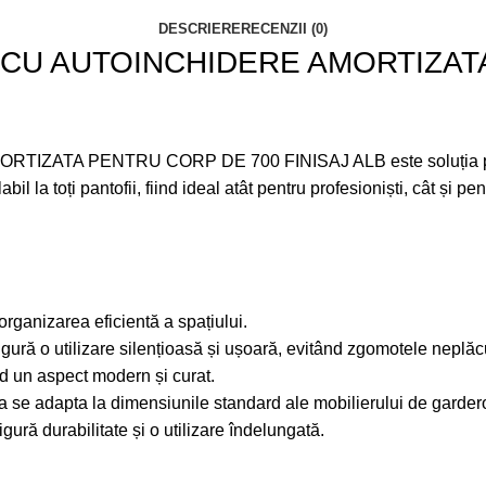
DESCRIERE
RECENZII (0)
CU AUTOINCHIDERE AMORTIZATA
 PENTRU CORP DE 700 FINISAJ ALB este soluția perfectă 
l la toți pantofii, fiind ideal atât pentru profesioniști, cât și pe
 organizarea eficientă a spațiului.
igură o utilizare silențioasă și ușoară, evitând zgomotele neplăc
ind un aspect modern și curat.
a se adapta la dimensiunile standard ale mobilierului de garder
igură durabilitate și o utilizare îndelungată.