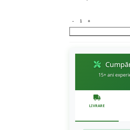
Cumpără
15+ ani experi
LIVRARE