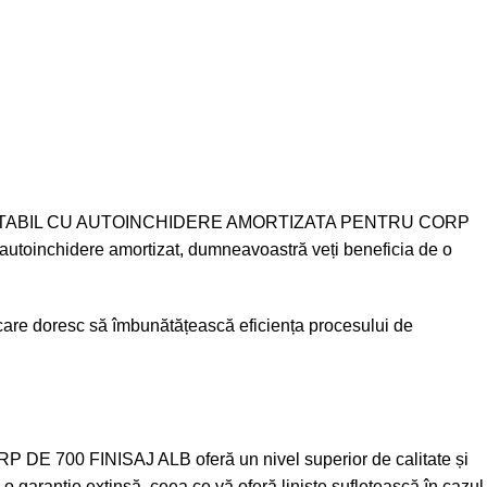
I EXTRACTABIL CU AUTOINCHIDERE AMORTIZATA PENTRU CORP
 autoinchidere amortizat, dumneavoastră veți beneficia de o
lă care doresc să îmbunătățească eficiența procesului de
00 FINISAJ ALB oferă un nivel superior de calitate și
de o garanție extinsă, ceea ce vă oferă liniște sufletească în cazul