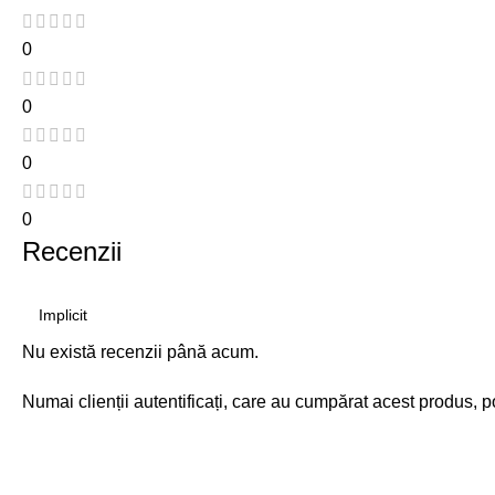
0
0
0
0
Recenzii
Nu există recenzii până acum.
Numai clienții autentificați, care au cumpărat acest produs, p