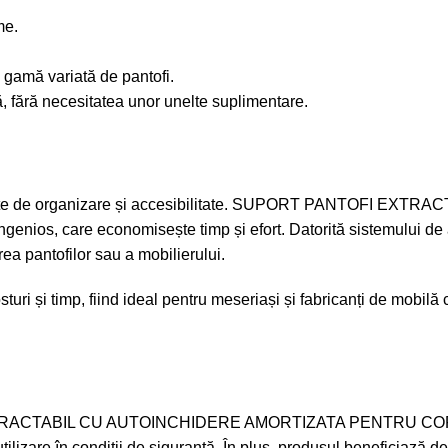
me.
o gamă variată de pantofi.
, fără necesitatea unor unelte suplimentare.
i legate de organizare și accesibilitate. SUPORT PANTOF
enios, care economisește timp și efort. Datorită sistemului de
rea pantofilor sau a mobilierului.
sturi și timp, fiind ideal pentru meseriași și fabricanți de mobi
XTRACTABIL CU AUTOINCHIDERE AMORTIZATA PENTRU CORP DE 7
o utilizare în condiții de siguranță. În plus, produsul beneficiază 