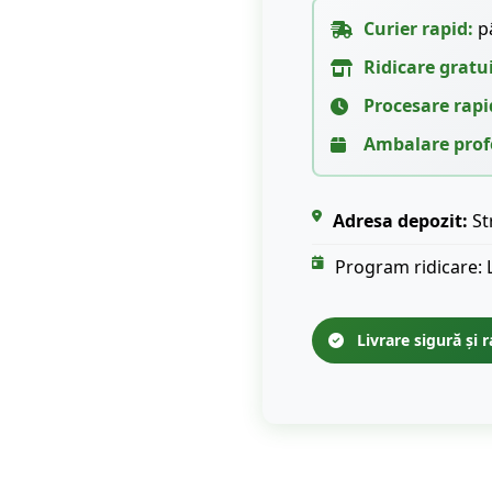
Curier rapid:
pâ
Ridicare gratu
Procesare rapi
Ambalare prof
Adresa depozit:
St
Program ridicare: 
Livrare sigură și r