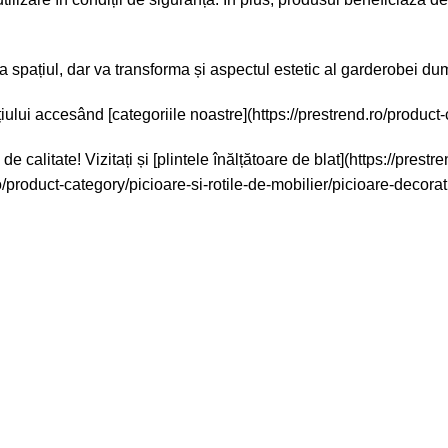
za spațiul, dar va transforma și aspectul estetic al garderobei d
iului accesând [categoriile noastre](https://prestrend.ro/product-
e calitate! Vizitați și [plintele înălțătoare de blat](https://pres
.ro/product-category/picioare-si-rotile-de-mobilier/picioare-decor