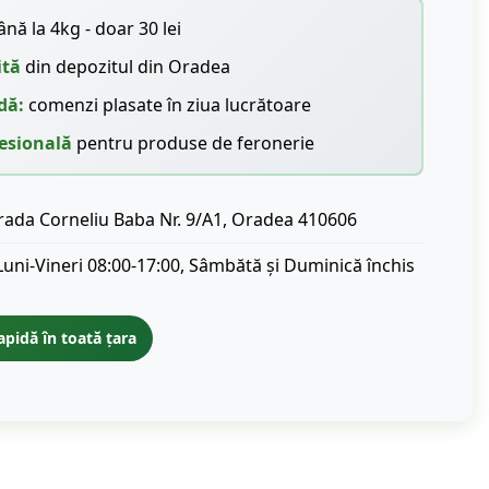
nă la 4kg - doar 30 lei
ită
din depozitul din Oradea
dă:
comenzi plasate în ziua lucrătoare
esională
pentru produse de feronerie
rada Corneliu Baba Nr. 9/A1, Oradea 410606
Luni-Vineri 08:00-17:00, Sâmbătă și Duminică închis
apidă în toată țara