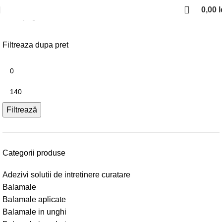
0,00
l
Prima pagină
Sisteme de culisare
Herakles
Filtreaza dupa pret
Filtrează
Categorii produse
Adezivi solutii de intretinere curatare
Balamale
Balamale aplicate
Balamale in unghi