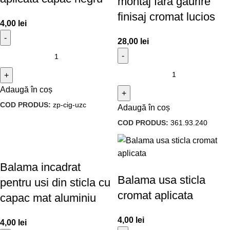
montaj fara gaurire
finisaj cromat lucios
4,00
lei
28,00
lei
Adaugă în coș
COD PRODUS:
zp-cig-uzc
Adaugă în coș
COD PRODUS:
361.93.240
Balama incadrat
Balama usa sticla
pentru usi din sticla cu
cromat aplicata
capac mat aluminiu
4,00
lei
4,00
lei