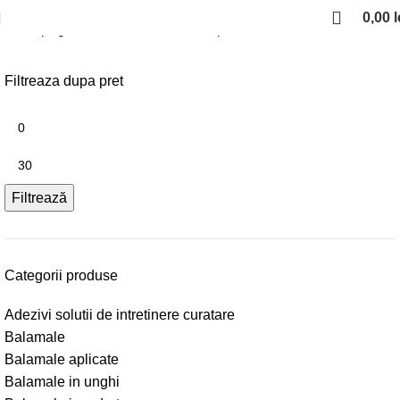
0,00
l
Prima pagină
Balamale
Balamale pentru sticla
Filtreaza dupa pret
Filtrează
Categorii produse
Adezivi solutii de intretinere curatare
Balamale
Balamale aplicate
Balamale in unghi