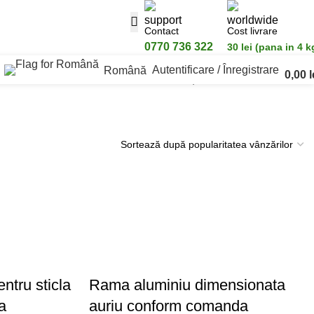
Contact
Cost livrare
0770 736 322
30 lei (pana in 4 k
Autentificare / Înregistrare
Română
0,00
l
Afișez toate cele 4 rezultate
ntru sticla
Rama aluminiu dimensionata
a
auriu conform comanda