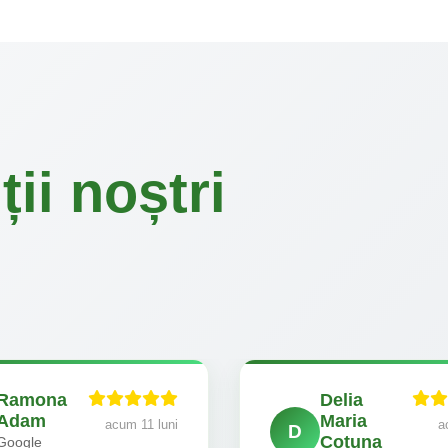
ii noștri
Ramona
Delia
Adam
Maria
acum 11 luni
a
D
Cotuna
Google