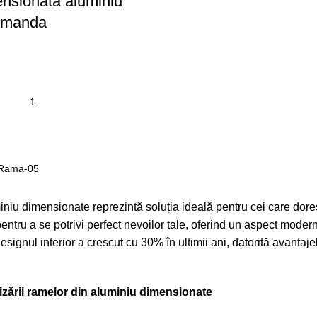
nsionata aluminiu
omanda
Rama-05
iu dimensionate reprezintă soluția ideală pentru cei care dores
ntru a se potrivi perfect nevoilor tale, oferind un aspect modern ș
esignul interior a crescut cu 30% în ultimii ani, datorită avantaje
ilizării ramelor din aluminiu dimensionate