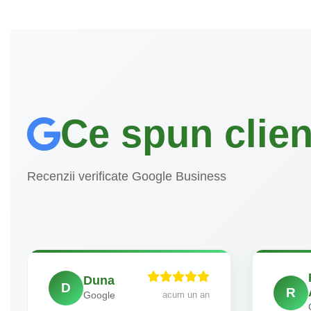
Ce spun clienț
Recenzii verificate Google Business
Duna
D
R
acum un an
Google