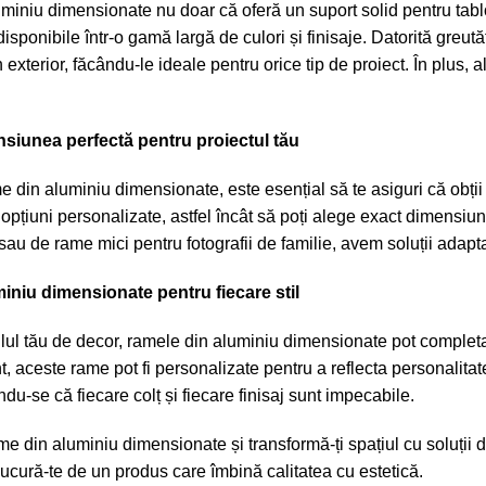
iniu dimensionate nu doar că oferă un suport solid pentru tablou
 disponibile într-o gamă largă de culori și finisaje. Datorită greutăți
 în exterior, făcându-le ideale pentru orice tip de proiect. În plus
siunea perfectă pentru proiectul tău
 din aluminiu dimensionate, este esențial să te asiguri că obții d
 opțiuni personalizate, astfel încât să poți alege exact dimensiu
au de rame mici pentru fotografii de familie, avem soluții adapta
iniu dimensionate pentru fiecare stil
tilul tău de decor, ramele din aluminiu dimensionate pot completa 
, aceste rame pot fi personalizate pentru a reflecta personalitate
ndu-se că fiecare colț și fiecare finisaj sunt impecabile.
 din aluminiu dimensionate și transformă-ți spațiul cu soluții 
bucură-te de un produs care îmbină calitatea cu estetică.