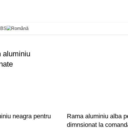
ABS
 aluminiu
nate
niu neagra pentru
Rama aluminiu alba pe
dimnsionat la comand