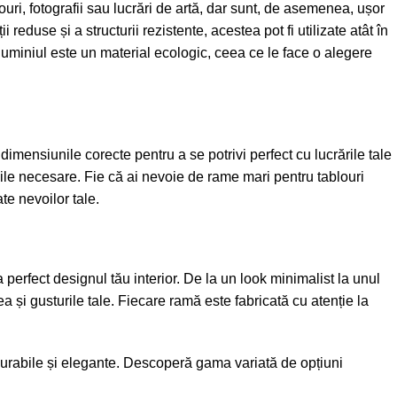
ri, fotografii sau lucrări de artă, dar sunt, de asemenea, ușor
i reduse și a structurii rezistente, acestea pot fi utilizate atât în
, aluminiul este un material ecologic, ceea ce le face o alegere
imensiunile corecte pentru a se potrivi perfect cu lucrările tale
nile necesare. Fie că ai nevoie de rame mari pentru tablouri
te nevoilor tale.
perfect designul tău interior. De la un look minimalist la unul
a și gusturile tale. Fiecare ramă este fabricată cu atenție la
durabile și elegante. Descoperă gama variată de opțiuni