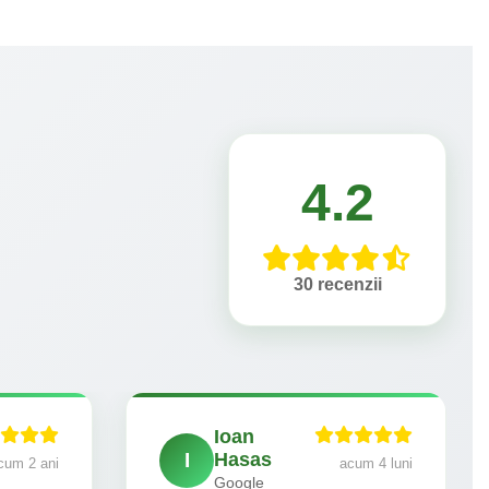
4.2
30 recenzii
Ioan
I
Hasas
cum 2 ani
acum 4 luni
Google