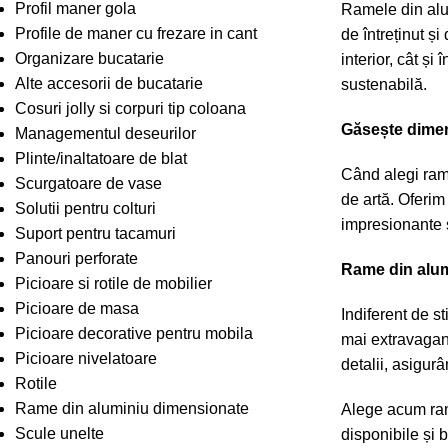
Profil maner gola
Ramele din alum
Profile de maner cu frezare in cant
de întreținut și
Organizare bucatarie
interior, cât și
Alte accesorii de bucatarie
sustenabilă.
Cosuri jolly si corpuri tip coloana
Găsește dimen
Managementul deseurilor
Plinte/inaltatoare de blat
Când alegi rame
Scurgatoare de vase
de artă. Oferim
Solutii pentru colturi
impresionante s
Suport pentru tacamuri
Panouri perforate
Rame din alum
Picioare si rotile de mobilier
Picioare de masa
Indiferent de s
Picioare decorative pentru mobila
mai extravagant
Picioare nivelatoare
detalii, asigurâ
Rotile
Rame din aluminiu dimensionate
Alege acum rame
Scule unelte
disponibile și 