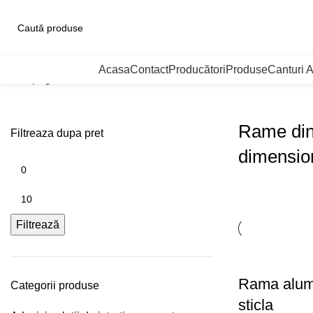
ategorii de Produse
Acasa
Contact
Producători
Produse
Canturi 
Prima pagină
Rame din aluminiu dimensionate
Rame din
Filtreaza dupa pret
dimensio
Filtrează
Rama alumi
Categorii produse
sticla