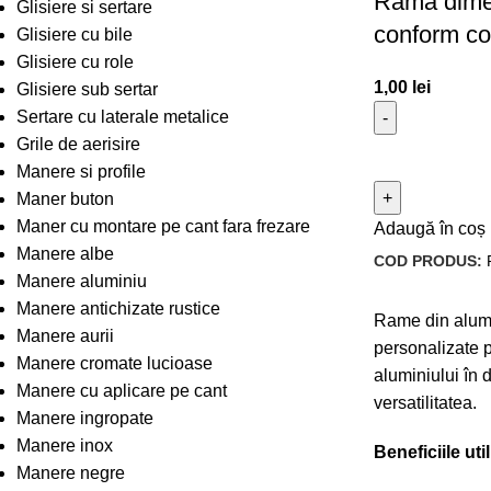
Rama dime
Glisiere si sertare
conform c
Glisiere cu bile
Glisiere cu role
1,00
lei
Glisiere sub sertar
Sertare cu laterale metalice
Grile de aerisire
Manere si profile
Maner buton
Maner cu montare pe cant fara frezare
Adaugă în coș
Manere albe
COD PRODUS:
Manere aluminiu
Manere antichizate rustice
Rame din alumin
Manere aurii
personalizate pe
Manere cromate lucioase
aluminiului în d
Manere cu aplicare pe cant
versatilitatea.
Manere ingropate
Manere inox
Beneficiile ut
Manere negre