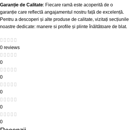
Garanție de Calitate
: Fiecare ramă este acoperită de o
garanție care reflectă angajamentul nostru față de excelență.
Pentru a descoperi și alte produse de calitate, vizitați secțiunile
noastre dedicate:
manere si profile
și
plinte înăltătoare de blat
.
0 reviews
0
0
0
0
0