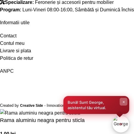
Specializare:
Feronerie și accesorii pentru mobilier
Program:
Luni-Vineri 08:00-16:00, Sâmbătă și Duminică închis
Informatii utile
Contact
Contul meu
Livrare si plata
Politica de retur
ANPC
×
Bună! Sunt George,
Created by
- Innovation Performance
Creative Side
asistentul tău virtual.
Rama aluminiu neagra pentru sticla
1,00
lei