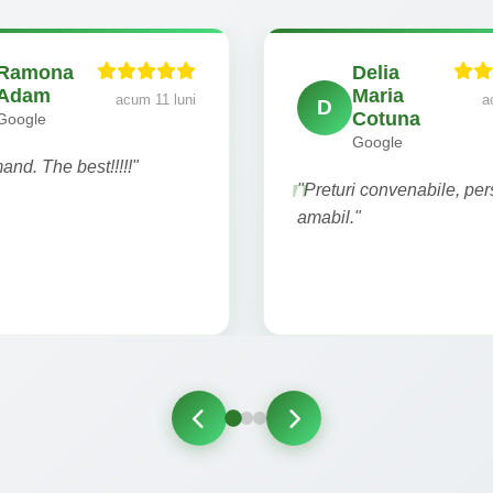
Ramona
Delia
Adam
Maria
acum 11 luni
a
D
Cotuna
Google
Google
nd. The best!!!!!"
"Preturi convenabile, pe
amabil."