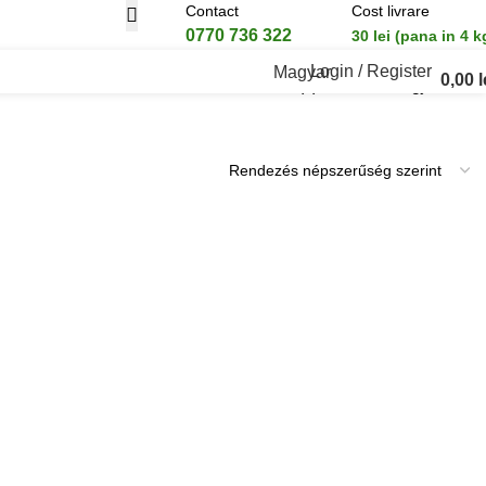
Contact
Cost livrare
0770 736 322
30 lei (pana in 4 k
Login / Register
Magyar
0,00
l
Mind a(z) 4 találat megjelenítve