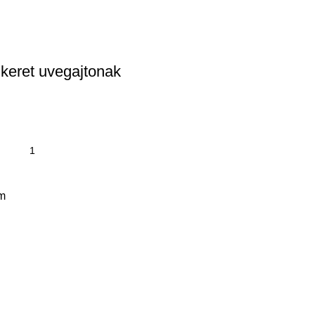
keret uvegajtonak
m