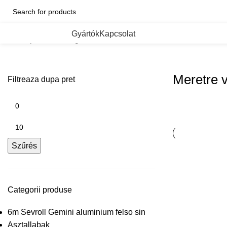
ategorii de Produse
Gyártók
Kapcsolat
Kezdőlap
Meretre vagva
Meretre 
Filtreaza dupa pret
Szűrés
Categorii produse
6m Sevroll Gemini aluminium felso sin
Asztallabak