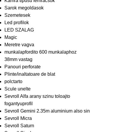
Kamra tipusu femracsok
Sarok megoldasok
Szemetesek
Led profilok
LED SZALAG
Magic
Meretre vagva
munkalapfordito 600 munkalaphoz
38mm vastag
Panouri perforate
Plinte/inaltatoare de blat
polctarto
Scule unelte
Sevroll Alfa arany szinu toloajto
fogantyuprofil
Sevroll Gemini 2.35m aluminium also sin
Sevroll Micra
Sevroll Saturn