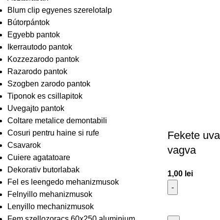
Blum clip egyenes szerelotalp
Bútorpántok
Egyebb pantok
Ikerrautodo pantok
Kozzezarodo pantok
Razarodo pantok
Szogben zarodo pantok
Tiponok es csillapitok
Uvegajto pantok
Coltare metalice demontabili
Cosuri pentru haine si rufe
Fekete uva
Csavarok
vagva
Cuiere agatatoare
Dekorativ butorlabak
1,00
lei
Fel es leengedo mehanizmusok
Felnyillo mehanizmusok
Lenyillo mechanizmusok
Fem szellozoracs 60x250 aluminium