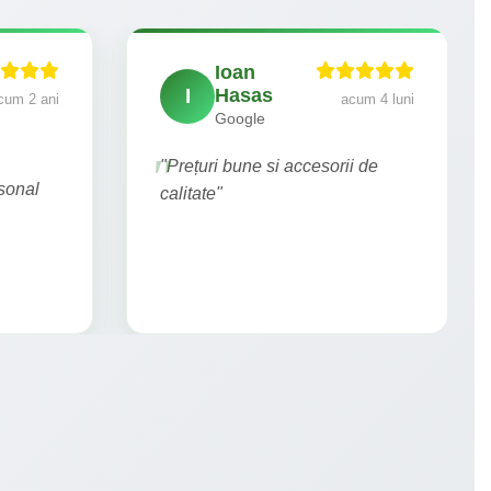
Ioan
I
Hasas
cum 2 ani
acum 4 luni
Google
"Prețuri bune si accesorii de
rsonal
calitate"