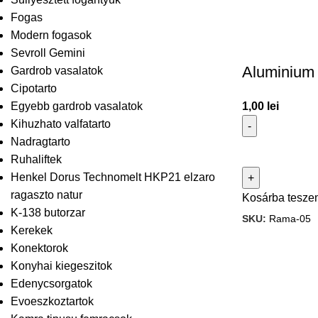
Fogas
Modern fogasok
Sevroll Gemini
Aluminium 
Gardrob vasalatok
Cipotarto
1,00
lei
Egyebb gardrob vasalatok
Kihuzhato valfatarto
Nadragtarto
Ruhaliftek
Henkel Dorus Technomelt HKP21 elzaro
ragaszto natur
Kosárba tesze
K-138 butorzar
SKU:
Rama-05
Kerekek
Konektorok
Konyhai kiegeszitok
Edenycsorgatok
Evoeszkoztartok