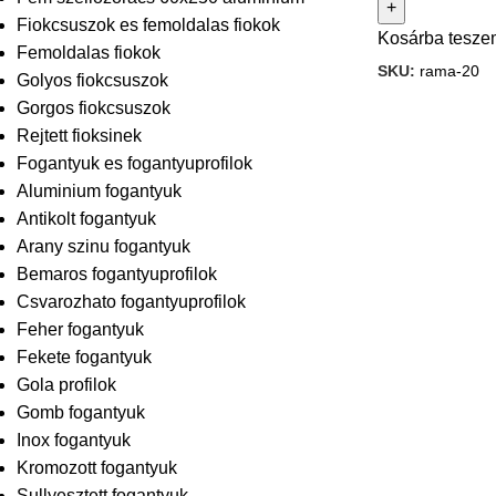
Fiokcsuszok es femoldalas fiokok
Kosárba tesze
Femoldalas fiokok
SKU:
rama-20
Golyos fiokcsuszok
Gorgos fiokcsuszok
Rejtett fioksinek
Fogantyuk es fogantyuprofilok
Aluminium fogantyuk
Antikolt fogantyuk
Arany szinu fogantyuk
Bemaros fogantyuprofilok
Csvarozhato fogantyuprofilok
Feher fogantyuk
Fekete fogantyuk
Gola profilok
Gomb fogantyuk
Inox fogantyuk
Kromozott fogantyuk
Sullyesztett fogantyuk