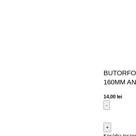
BUTORFO
160MM AN
14,00
lei
Kosárba tesze