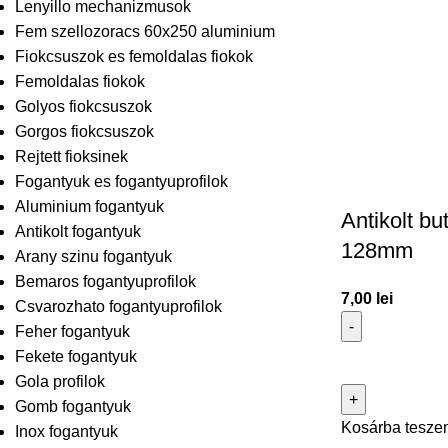
Lenyillo mechanizmusok
Fem szellozoracs 60x250 aluminium
Fiokcsuszok es femoldalas fiokok
Femoldalas fiokok
Golyos fiokcsuszok
Gorgos fiokcsuszok
Rejtett fioksinek
Fogantyuk es fogantyuprofilok
Aluminium fogantyuk
Antikolt bu
Antikolt fogantyuk
128mm
Arany szinu fogantyuk
Bemaros fogantyuprofilok
7,00
lei
Csvarozhato fogantyuprofilok
Feher fogantyuk
Fekete fogantyuk
Gola profilok
Gomb fogantyuk
Kosárba tesze
Inox fogantyuk