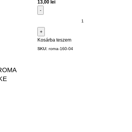
13,00
lei
Kosárba teszem
SKU:
roma-160-04
ROMA
KE