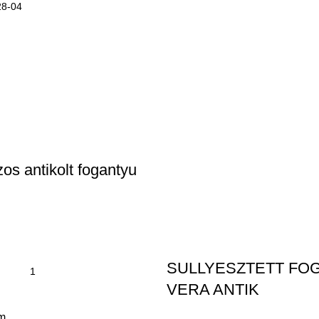
28-04
os antikolt fogantyu
SULLYESZTETT FO
VERA ANTIK
m