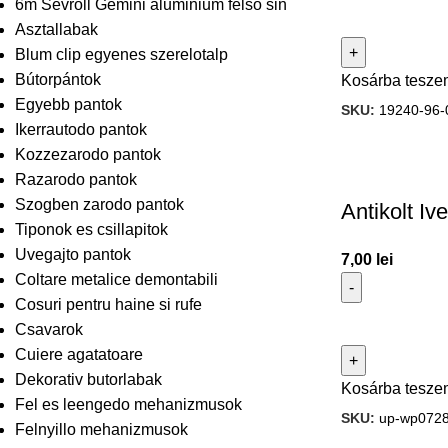
6m Sevroll Gemini aluminium felso sin
Asztallabak
Blum clip egyenes szerelotalp
Bútorpántok
Kosárba tesze
Egyebb pantok
SKU:
19240-96-
Ikerrautodo pantok
Kozzezarodo pantok
Razarodo pantok
Szogben zarodo pantok
Antikolt I
Tiponok es csillapitok
Uvegajto pantok
7,00
lei
Coltare metalice demontabili
Cosuri pentru haine si rufe
Csavarok
Cuiere agatatoare
Dekorativ butorlabak
Kosárba tesze
Fel es leengedo mehanizmusok
SKU:
up-wp0728
Felnyillo mehanizmusok