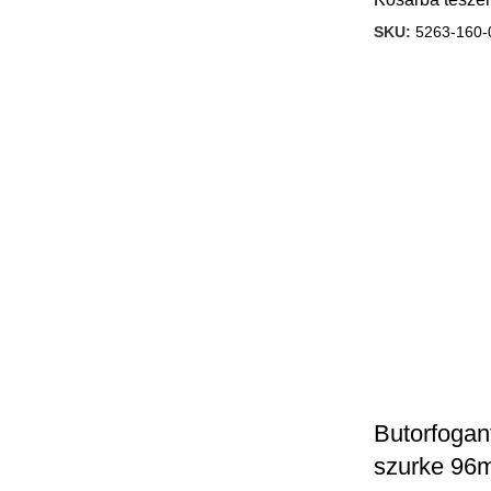
SKU:
5263-160-
Butorfogant
szurke 96