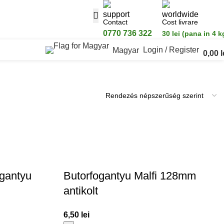
Contact
Cost livrare
0770 736 322
30 lei (pana in 4 k
Login / Register
Magyar
0,00
l
1–24 termék, összesen 32 db
ogantyu
Butorfogantyu Malfi 128mm
antikolt
6,50
lei