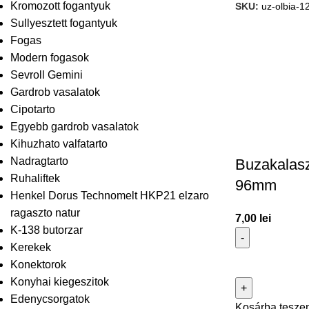
Kromozott fogantyuk
SKU:
uz-olbia-1
Sullyesztett fogantyuk
Fogas
Modern fogasok
Sevroll Gemini
Gardrob vasalatok
Cipotarto
Egyebb gardrob vasalatok
Kihuzhato valfatarto
Nadragtarto
Buzakalasz
Ruhaliftek
96mm
Henkel Dorus Technomelt HKP21 elzaro
ragaszto natur
7,00
lei
K-138 butorzar
Kerekek
Konektorok
Konyhai kiegeszitok
Edenycsorgatok
Kosárba tesze