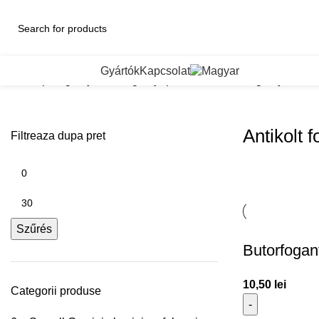
ategorii de Produse
Gyártók
Kapcsolat
Kezdőlap
Fogantyuk es fogantyuprofilok
Antikolt fogantyuk
Antikolt 
Filtreaza dupa pret
Szűrés
Butorfogan
10,50
lei
Categorii produse