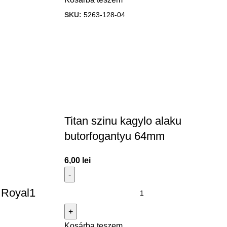
SKU:
5263-128-04
Titan szinu kagylo alaku
butorfogantyu 64mm
6,00
lei
u Royal1
Kosárba teszem