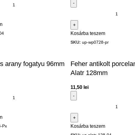
m
04
Kosárba teszem
SKU:
up-wp0728-pr
ves arany fogatyu 96mm
Feher antikolt porcela
Alatr 128mm
11,50
lei
m
-Px
Kosárba teszem
SKU:
uz-alatr-128-04