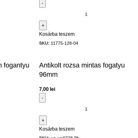
Kosárba teszem
SKU:
11775-128-04
n fogantyu
Antikolt rozsa mintas fogatyu
96mm
7,00
lei
Kosárba teszem
SKU:
up-wp0728-Pb