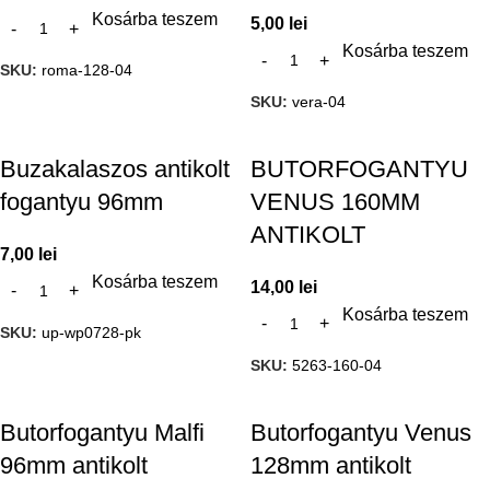
Kosárba teszem
5,00
lei
Kosárba teszem
SKU:
roma-128-04
SKU:
vera-04
Buzakalaszos antikolt
BUTORFOGANTYU
fogantyu 96mm
VENUS 160MM
ANTIKOLT
7,00
lei
Kosárba teszem
14,00
lei
Kosárba teszem
SKU:
up-wp0728-pk
SKU:
5263-160-04
Butorfogantyu Malfi
Butorfogantyu Venus
96mm antikolt
128mm antikolt