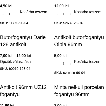
4,50
lei
12,00
lei
Kosárba teszem
Kosárba teszem
SKU:
11775-96-04
SKU:
5263-128-04
Butorfogantyu Darie
Antikolt butorfogantyu
128 antikolt
Olbia 96mm
7,00
lei
–
12,00
lei
5,00
lei
Opciók választása
Kosárba teszem
SKU:
b0010-128-04
SKU:
uz-olbia-96-04
Antikolt 96mm UZ12
Minta nelkuli porcelan
fogantyu
fogantyu 96mm
11,00
lei
7,00
lei