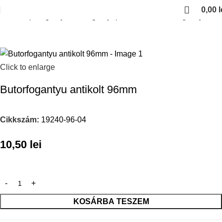
0,00
l
Kezdőlap
Fogantyuk es fogantyuprofilok
Antikolt fogantyuk
Click to enlarge
Butorfogantyu antikolt 96mm
Cikkszám:
19240-96-04
10,50
lei
KOSÁRBA TESZEM