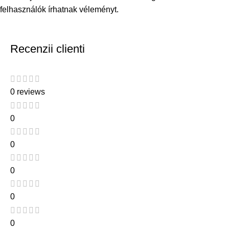
felhasználók írhatnak véleményt.
Recenzii clienti
0 reviews
0
0
0
0
0