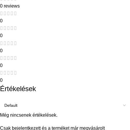
0 reviews
0
0
0
0
0
Értékelések
Még nincsenek értékelések.
Csak bejelentkezett és a terméket már megvásárolt