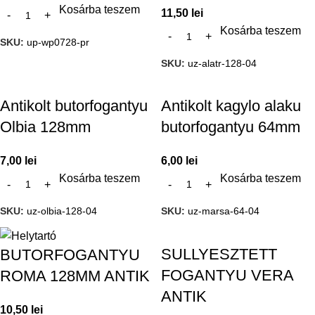
Kosárba teszem
11,50
lei
Kosárba teszem
SKU:
up-wp0728-pr
SKU:
uz-alatr-128-04
Antikolt butorfogantyu
Antikolt kagylo alaku
Olbia 128mm
butorfogantyu 64mm
7,00
lei
6,00
lei
Kosárba teszem
Kosárba teszem
SKU:
uz-olbia-128-04
SKU:
uz-marsa-64-04
SULLYESZTETT
BUTORFOGANTYU
FOGANTYU VERA
ROMA 128MM ANTIK
ANTIK
10,50
lei