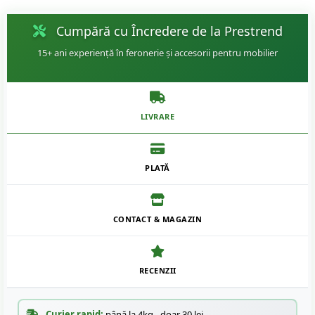
Cumpără cu Încredere de la Prestrend
15+ ani experiență în feronerie și accesorii pentru mobilier
LIVRARE
PLATĂ
CONTACT & MAGAZIN
RECENZII
Curier rapid:
până la 4kg - doar 30 lei