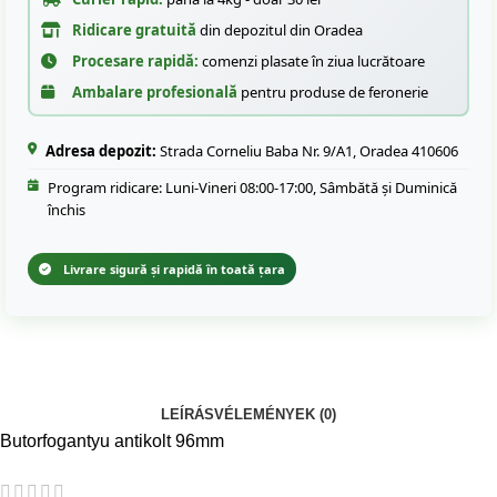
Ridicare gratuită
din depozitul din Oradea
Procesare rapidă:
comenzi plasate în ziua lucrătoare
Ambalare profesională
pentru produse de feronerie
Adresa depozit:
Strada Corneliu Baba Nr. 9/A1, Oradea 410606
Program ridicare: Luni-Vineri 08:00-17:00, Sâmbătă și Duminică
închis
Livrare sigură și rapidă în toată țara
LEÍRÁS
VÉLEMÉNYEK (0)
Butorfogantyu antikolt 96mm