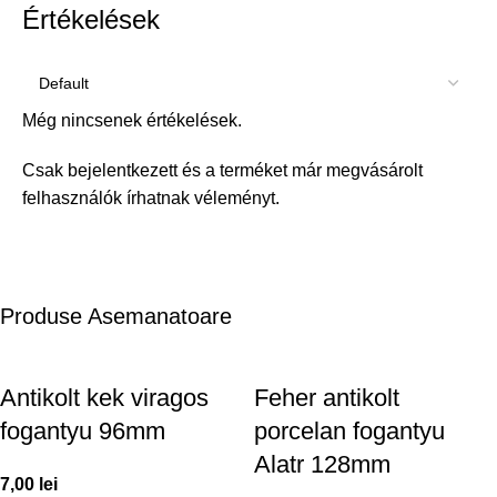
Értékelések
Még nincsenek értékelések.
Csak bejelentkezett és a terméket már megvásárolt
felhasználók írhatnak véleményt.
Produse Asemanatoare
Antikolt kek viragos
Feher antikolt
fogantyu 96mm
porcelan fogantyu
Alatr 128mm
7,00
lei