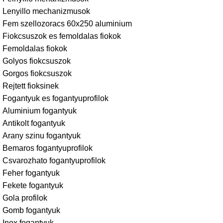
Lenyillo mechanizmusok
Fem szellozoracs 60x250 aluminium
Fiokcsuszok es femoldalas fiokok
Femoldalas fiokok
Golyos fiokcsuszok
Gorgos fiokcsuszok
Rejtett fioksinek
Fogantyuk es fogantyuprofilok
Aluminium fogantyuk
Antikolt fogantyuk
Arany szinu fogantyuk
Bemaros fogantyuprofilok
Csvarozhato fogantyuprofilok
Feher fogantyuk
Fekete fogantyuk
Gola profilok
Gomb fogantyuk
Inox fogantyuk