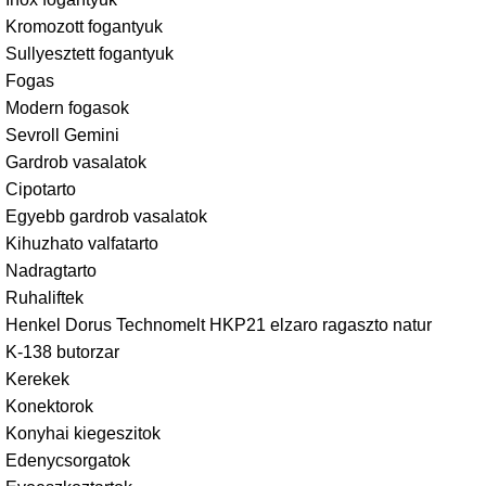
Kromozott fogantyuk
Sullyesztett fogantyuk
Fogas
Modern fogasok
Sevroll Gemini
Gardrob vasalatok
Cipotarto
Egyebb gardrob vasalatok
Kihuzhato valfatarto
Nadragtarto
Ruhaliftek
Henkel Dorus Technomelt HKP21 elzaro ragaszto natur
K-138 butorzar
Kerekek
Konektorok
Konyhai kiegeszitok
Edenycsorgatok