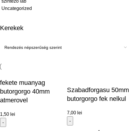
szintezo lab
Uncategorized
Kerekek
fekete muanyag
Szabadforgasu 50mm
butorgorgo 40mm
butorgorgo fek nelkul
atmerovel
7,00
lei
1,50
lei