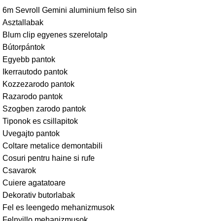
6m Sevroll Gemini aluminium felso sin
Asztallabak
Blum clip egyenes szerelotalp
Bútorpántok
Egyebb pantok
Ikerrautodo pantok
Kozzezarodo pantok
Razarodo pantok
Szogben zarodo pantok
Tiponok es csillapitok
Uvegajto pantok
Coltare metalice demontabili
Cosuri pentru haine si rufe
Csavarok
Cuiere agatatoare
Dekorativ butorlabak
Fel es leengedo mehanizmusok
Felnyillo mehanizmusok