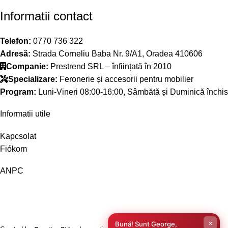
Informatii contact
Telefon:
0770 736 322
Adresă:
Strada Corneliu Baba Nr. 9/A1, Oradea 410606
Companie:
Prestrend SRL – înființată în 2010
Specializare:
Feronerie și accesorii pentru mobilier
Program:
Luni-Vineri 08:00-16:00, Sâmbătă și Duminică închis
Informatii utile
Kapcsolat
Fiókom
ANPC
×
Bună! Sunt George,