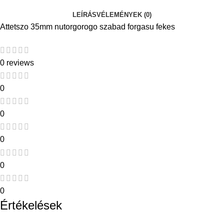
LEÍRÁS
VÉLEMÉNYEK (0)
Attetszo 35mm nutorgorogo szabad forgasu fekes
0 reviews
0
0
0
0
0
Értékelések