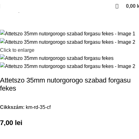
0,00
l
Kezdőlap
Kerekek
Click to enlarge
Attetszo 35mm nutorgorogo szabad forgasu
fekes
Cikkszám:
km-rd-35-cf
7,00
lei