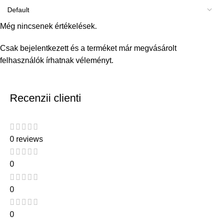
Még nincsenek értékelések.
Csak bejelentkezett és a terméket már megvásárolt
felhasználók írhatnak véleményt.
Recenzii clienti
0 reviews
0
0
0