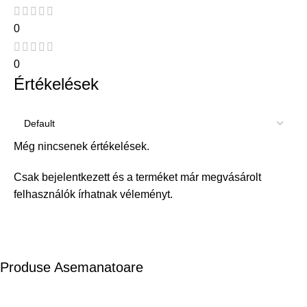
0
0
Értékelések
Még nincsenek értékelések.
Csak bejelentkezett és a terméket már megvásárolt
felhasználók írhatnak véleményt.
Produse Asemanatoare