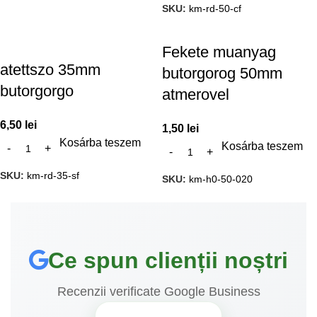
SKU:
km-rd-50-cf
Fekete muanyag
atettszo 35mm
butorgorog 50mm
butorgorgo
atmerovel
6,50
lei
1,50
lei
Kosárba teszem
Kosárba teszem
SKU:
km-rd-35-sf
SKU:
km-h0-50-020
Ce spun clienții noștri
Recenzii verificate Google Business