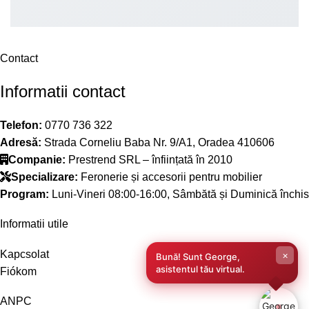
Contact
Informatii contact
Telefon:
0770 736 322
Adresă:
Strada Corneliu Baba Nr. 9/A1, Oradea 410606
Companie:
Prestrend SRL – înființată în 2010
Specializare:
Feronerie și accesorii pentru mobilier
Program:
Luni-Vineri 08:00-16:00, Sâmbătă și Duminică închis
Informatii utile
Kapcsolat
×
Bună! Sunt George,
asistentul tău virtual.
Fiókom
ANPC