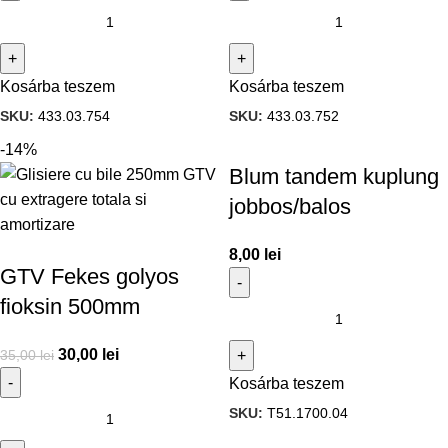
Kosárba teszem
Kosárba teszem
SKU:
433.03.754
SKU:
433.03.752
-14%
Blum tandem kuplung
jobbos/balos
8,00
lei
GTV Fekes golyos
fioksin 500mm
30,00
lei
35,00
lei
Kosárba teszem
SKU:
T51.1700.04