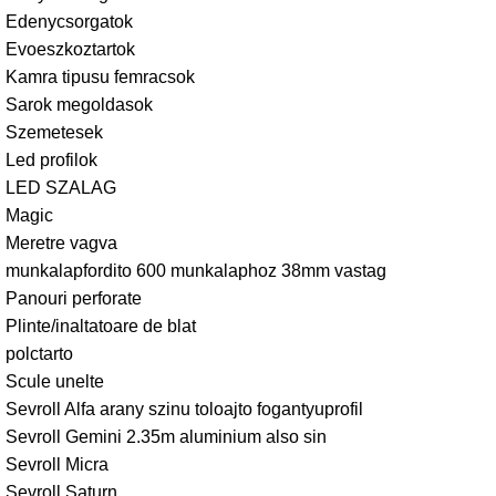
Edenycsorgatok
Evoeszkoztartok
Kamra tipusu femracsok
Sarok megoldasok
Szemetesek
Led profilok
LED SZALAG
Magic
Meretre vagva
munkalapfordito 600 munkalaphoz 38mm vastag
Panouri perforate
Plinte/inaltatoare de blat
polctarto
Scule unelte
Sevroll Alfa arany szinu toloajto fogantyuprofil
Sevroll Gemini 2.35m aluminium also sin
Sevroll Micra
Sevroll Saturn