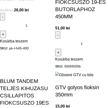
FIOKCSUSZO 19-ES
BUTORLAPHOZ
26,00
lei
31,00
lei
450MM
51,00
lei
Kosárba teszem
SKU:
pk-l-h45-400
Kosárba teszem
SKU:
550f4500b
BLUM TANDEM
GTV golyos fioksin
TELJES KIHUZASU
350mm
CSILLAPITOS
FIOKCSUSZO 19ES
15,00
lei