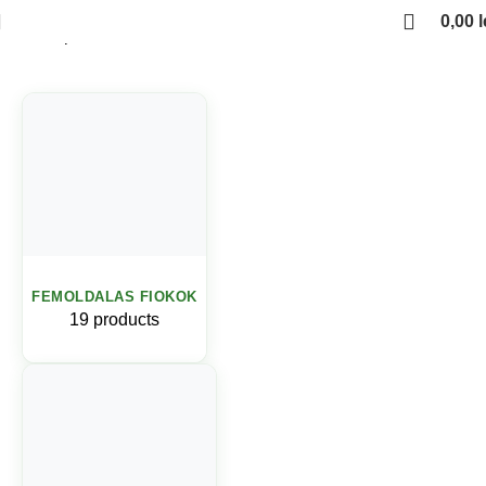
0,00
l
Kezdőlap
Fiokcsuszok es femoldalas fiokok
FEMOLDALAS FIOKOK
19 products