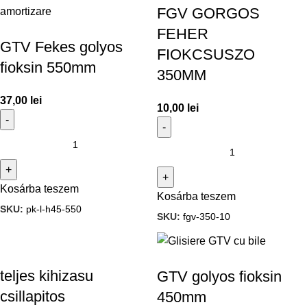
FGV GORGOS
FEHER
GTV Fekes golyos
FIOKCSUSZO
fioksin 550mm
350MM
37,00
lei
10,00
lei
Kosárba teszem
Kosárba teszem
SKU:
pk-l-h45-550
SKU:
fgv-350-10
teljes kihizasu
GTV golyos fioksin
csillapitos
450mm