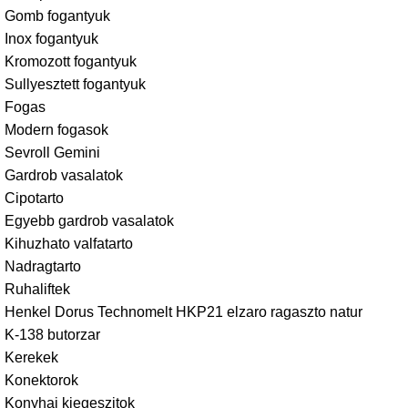
Gomb fogantyuk
Inox fogantyuk
Kromozott fogantyuk
Sullyesztett fogantyuk
Fogas
Modern fogasok
Sevroll Gemini
Gardrob vasalatok
Cipotarto
Egyebb gardrob vasalatok
Kihuzhato valfatarto
Nadragtarto
Ruhaliftek
Henkel Dorus Technomelt HKP21 elzaro ragaszto natur
K-138 butorzar
Kerekek
Konektorok
Konyhai kiegeszitok