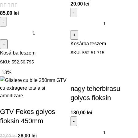
20,00
lei
85,00
lei
Kosárba teszem
SKU:
552.51.715
Kosárba teszem
SKU:
552.56.795
-13%
nagy teherbirasu
golyos fioksin
GTV Fekes golyos
130,00
lei
fioksin 450mm
28,00
lei
32,00
lei