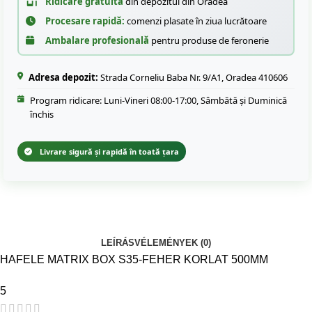
Ridicare gratuită
din depozitul din Oradea
Procesare rapidă:
comenzi plasate în ziua lucrătoare
Ambalare profesională
pentru produse de feronerie
Adresa depozit:
Strada Corneliu Baba Nr. 9/A1, Oradea 410606
Program ridicare: Luni-Vineri 08:00-17:00, Sâmbătă și Duminică
închis
Livrare sigură și rapidă în toată țara
LEÍRÁS
VÉLEMÉNYEK (0)
HAFELE MATRIX BOX S35-FEHER KORLAT 500MM
5