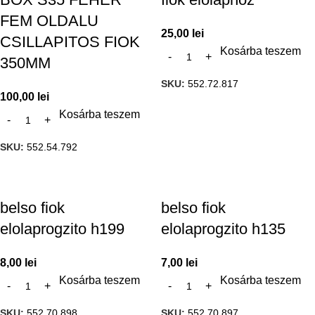
FEM OLDALU
25,00
lei
CSILLAPITOS FIOK
Kosárba teszem
350MM
SKU:
552.72.817
100,00
lei
Kosárba teszem
SKU:
552.54.792
belso fiok
belso fiok
elolaprogzito h199
elolaprogzito h135
8,00
lei
7,00
lei
Kosárba teszem
Kosárba teszem
SKU:
552.70.898
SKU:
552.70.897