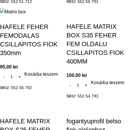
SKU:
552.51.712
SKU:
552.56.791
HAFELE MATRIX
HAFELE FEHER
BOX S35 FEHER
FEMODALAS
FEM OLDALU
CSILLAPITOS FIOK
CSILLAPITOS FIOK
350mm
400MM
95,00
lei
Kosárba teszem
100,00
lei
Kosárba teszem
SKU:
552.56.792
SKU:
552.54.793
HAFELE MATRIX
fogantyuprofil belso
BOX S35 FEHER
fiok elolaphoz