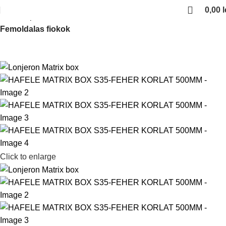
0,00
l
Kezdőlap
Fiokcsuszok es femoldalas fiokok
Femoldalas fiokok
Click to enlarge