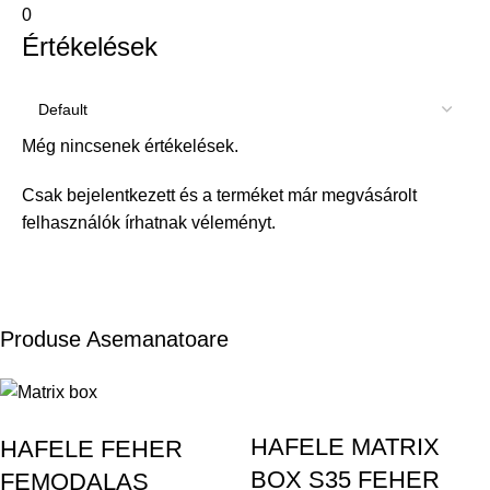
0
Értékelések
Még nincsenek értékelések.
Csak bejelentkezett és a terméket már megvásárolt
felhasználók írhatnak véleményt.
Produse Asemanatoare
HAFELE MATRIX
HAFELE FEHER
BOX S35 FEHER
FEMODALAS