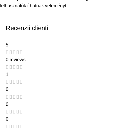
felhasználók írhatnak véleményt.
Recenzii clienti
5
0 reviews
1
0
0
0