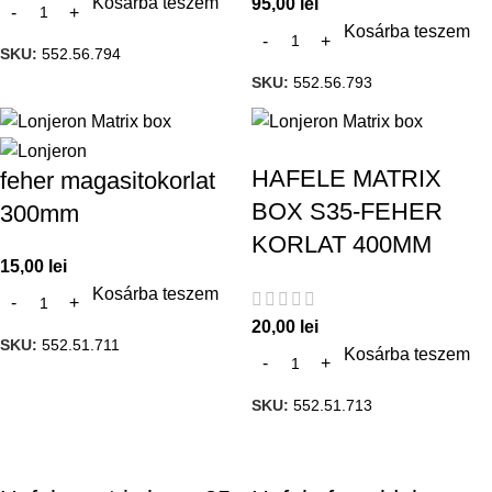
Kosárba teszem
95,00
lei
Kosárba teszem
SKU:
552.56.794
SKU:
552.56.793
HAFELE MATRIX
feher magasitokorlat
BOX S35-FEHER
300mm
KORLAT 400MM
15,00
lei
Kosárba teszem
20,00
lei
SKU:
552.51.711
Kosárba teszem
SKU:
552.51.713