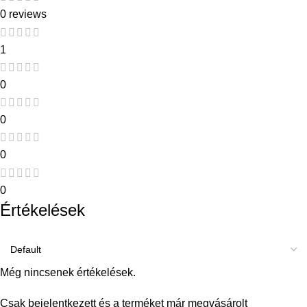
0 reviews
1
0
0
0
0
Értékelések
Még nincsenek értékelések.
Csak bejelentkezett és a terméket már megvásárolt