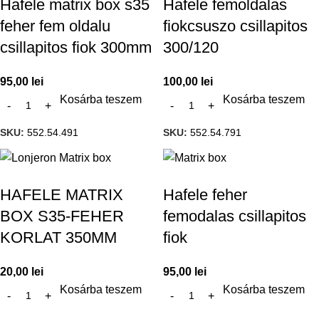
Hafele matrix box s35
Hafele femoldalas
feher fem oldalu
fiokcsuszo csillapitos
csillapitos fiok 300mm
300/120
95,00
lei
100,00
lei
Kosárba teszem
Kosárba teszem
SKU:
552.54.491
SKU:
552.54.791
HAFELE MATRIX
Hafele feher
BOX S35-FEHER
femodalas csillapitos
KORLAT 350MM
fiok
20,00
lei
95,00
lei
Kosárba teszem
Kosárba teszem