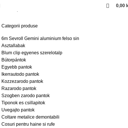
0,00
l
Kezdőlap
Iroda butor alkatreszek
Categorii produse
6m Sevroll Gemini aluminium felso sin
Asztallabak
Blum clip egyenes szerelotalp
Bútorpántok
Egyebb pantok
Ikerrautodo pantok
Kozzezarodo pantok
Razarodo pantok
Szogben zarodo pantok
Tiponok es csillapitok
Uvegajto pantok
Coltare metalice demontabili
Cosuri pentru haine si rufe