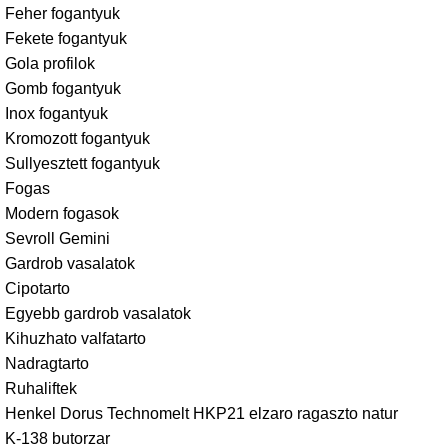
Feher fogantyuk
Fekete fogantyuk
Gola profilok
Gomb fogantyuk
Inox fogantyuk
Kromozott fogantyuk
Sullyesztett fogantyuk
Fogas
Modern fogasok
Sevroll Gemini
Gardrob vasalatok
Cipotarto
Egyebb gardrob vasalatok
Kihuzhato valfatarto
Nadragtarto
Ruhaliftek
Henkel Dorus Technomelt HKP21 elzaro ragaszto natur
K-138 butorzar