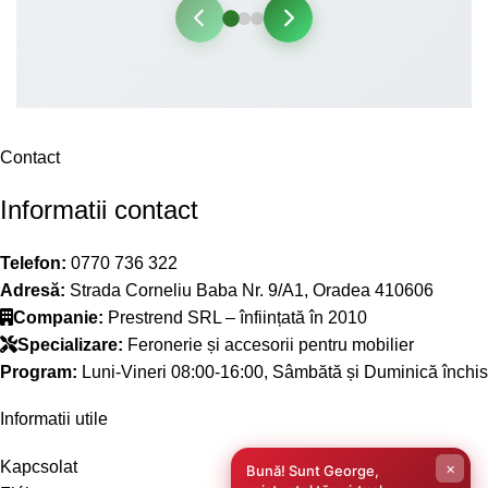
Contact
Informatii contact
Telefon:
0770 736 322
Adresă:
Strada Corneliu Baba Nr. 9/A1, Oradea 410606
Companie:
Prestrend SRL – înființată în 2010
Specializare:
Feronerie și accesorii pentru mobilier
Program:
Luni-Vineri 08:00-16:00, Sâmbătă și Duminică închis
Informatii utile
Kapcsolat
×
Bună! Sunt George,