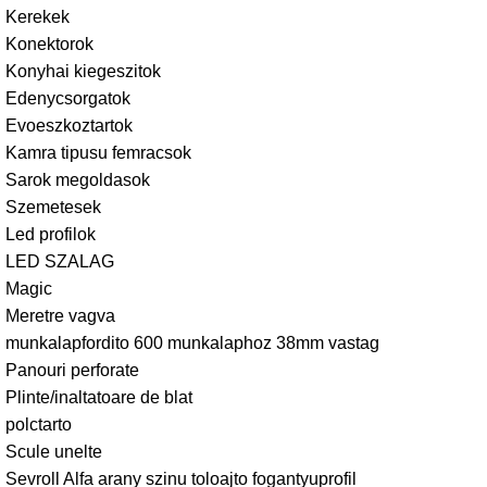
Kerekek
Konektorok
Konyhai kiegeszitok
Edenycsorgatok
Evoeszkoztartok
Kamra tipusu femracsok
Sarok megoldasok
Szemetesek
Led profilok
LED SZALAG
Magic
Meretre vagva
munkalapfordito 600 munkalaphoz 38mm vastag
Panouri perforate
Plinte/inaltatoare de blat
polctarto
Scule unelte
Sevroll Alfa arany szinu toloajto fogantyuprofil