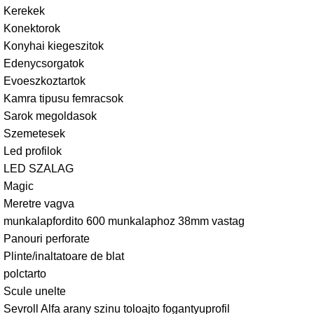
Kerekek
Konektorok
Konyhai kiegeszitok
Edenycsorgatok
Evoeszkoztartok
Kamra tipusu femracsok
Sarok megoldasok
Szemetesek
Led profilok
LED SZALAG
Magic
Meretre vagva
munkalapfordito 600 munkalaphoz 38mm vastag
Panouri perforate
Plinte/inaltatoare de blat
polctarto
Scule unelte
Sevroll Alfa arany szinu toloajto fogantyuprofil