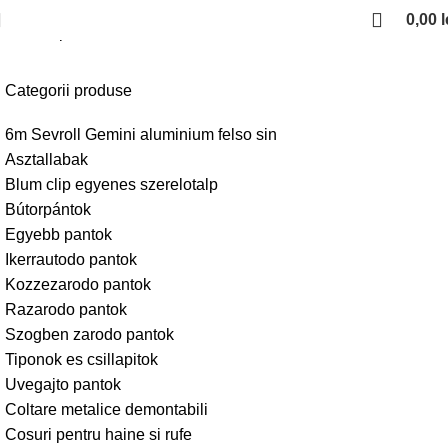
0,00
l
Kezdőlap
Sevroll Saturn
Categorii produse
6m Sevroll Gemini aluminium felso sin
Asztallabak
Blum clip egyenes szerelotalp
Bútorpántok
Egyebb pantok
Ikerrautodo pantok
Kozzezarodo pantok
Razarodo pantok
Szogben zarodo pantok
Tiponok es csillapitok
Uvegajto pantok
Coltare metalice demontabili
Cosuri pentru haine si rufe