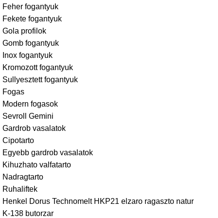
Feher fogantyuk
Fekete fogantyuk
Gola profilok
Gomb fogantyuk
Inox fogantyuk
Kromozott fogantyuk
Sullyesztett fogantyuk
Fogas
Modern fogasok
Sevroll Gemini
Gardrob vasalatok
Cipotarto
Egyebb gardrob vasalatok
Kihuzhato valfatarto
Nadragtarto
Ruhaliftek
Henkel Dorus Technomelt HKP21 elzaro ragaszto natur
K-138 butorzar