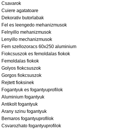
Csavarok
Cuiere agatatoare
Dekorativ butorlabak
Fel es leengedo mehanizmusok
Felnyillo mehanizmusok
Lenyillo mechanizmusok
Fem szellozoracs 60x250 aluminium
Fiokcsuszok es femoldalas fiokok
Femoldalas fiokok
Golyos fiokcsuszok
Gorgos fiokcsuszok
Rejtett fioksinek
Fogantyuk es fogantyuprofilok
Aluminium fogantyuk
Antikolt fogantyuk
Arany szinu fogantyuk
Bemaros fogantyuprofilok
Csvarozhato fogantyuprofilok