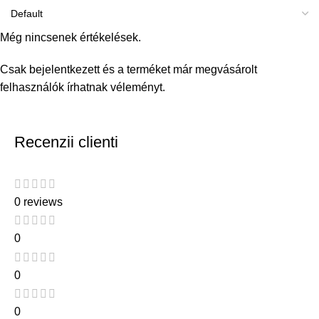
Még nincsenek értékelések.
Csak bejelentkezett és a terméket már megvásárolt
felhasználók írhatnak véleményt.
Recenzii clienti
0 reviews
0
0
0