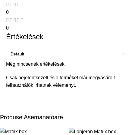
0
0
Értékelések
Még nincsenek értékelések.
Csak bejelentkezett és a terméket már megvásárolt
felhasználók írhatnak véleményt.
Produse Asemanatoare