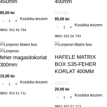
450mm
400mm
85,00
lei
Kosárba teszem
95,00
lei
Kosárba teszem
SKU:
552.56.794
SKU:
552.56.793
HAFELE MATRIX
feher magasitokorlat
BOX S35-FEHER
300mm
KORLAT 400MM
15,00
lei
Kosárba teszem
20,00
lei
SKU:
552.51.711
Kosárba teszem
SKU:
552.51.713