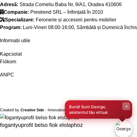
Adresă:
Strada Corneliu Baba Nr. 9/A1, Oradea 410606
Companie:
Prestrend SRL – înființată în 2010
Specializare:
Feronerie și accesorii pentru mobilier
Program:
Luni-Vineri 08:00-16:00, Sâmbătă și Duminică închis
Informatii utile
Kapcsolat
Fiókom
ANPC
×
Bună! Sunt George,
Created by
- Innovation Performance
Creative Side
asistentul tău virtual.
fogantyuprofil belso fiok elolaphoz