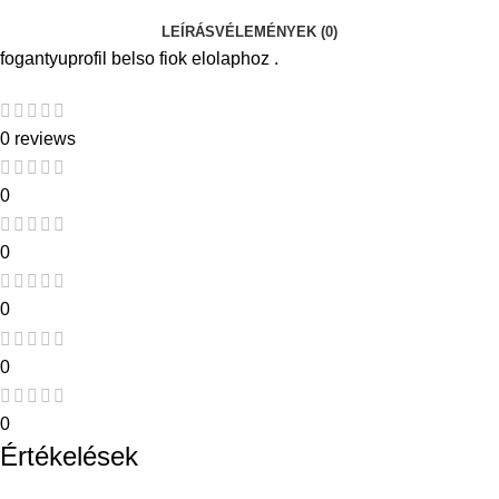
LEÍRÁS
VÉLEMÉNYEK (0)
fogantyuprofil belso fiok elolaphoz .
0 reviews
0
0
0
0
0
Értékelések