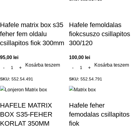
Hafele matrix box s35
Hafele femoldalas
feher fem oldalu
fiokcsuszo csillapitos
csillapitos fiok 300mm
300/120
95,00
lei
100,00
lei
Kosárba teszem
Kosárba teszem
SKU:
552.54.491
SKU:
552.54.791
HAFELE MATRIX
Hafele feher
BOX S35-FEHER
femodalas csillapitos
KORLAT 350MM
fiok