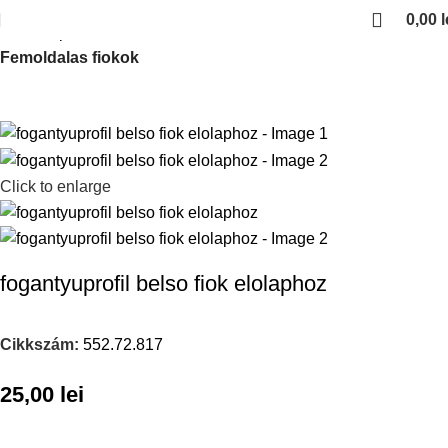
0,00
l
Kezdőlap
Fiokcsuszok es femoldalas fiokok
Femoldalas fiokok
Click to enlarge
fogantyuprofil belso fiok elolaphoz
Cikkszám:
552.72.817
25,00
lei