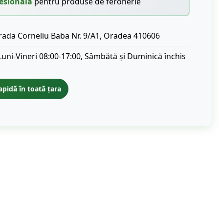
esională
pentru produse de feronerie
rada Corneliu Baba Nr. 9/A1, Oradea 410606
Luni-Vineri 08:00-17:00, Sâmbătă și Duminică închis
apidă în toată țara