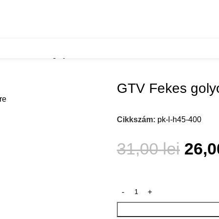
zok
GTV Fekes golyos fioksin 400mm
GTV Fekes goly
Cikkszám:
pk-l-h45-400
31,00
lei
26,