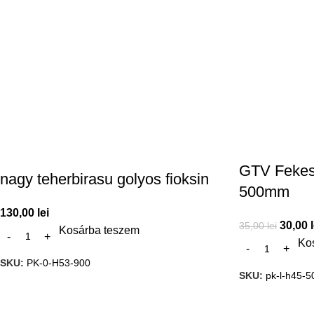
GTV Fekes 
nagy teherbirasu golyos fioksin
500mm
130,00
lei
30,00
35,00
lei
Kosárba teszem
Ko
SKU:
PK-0-H53-900
SKU:
pk-l-h45-5