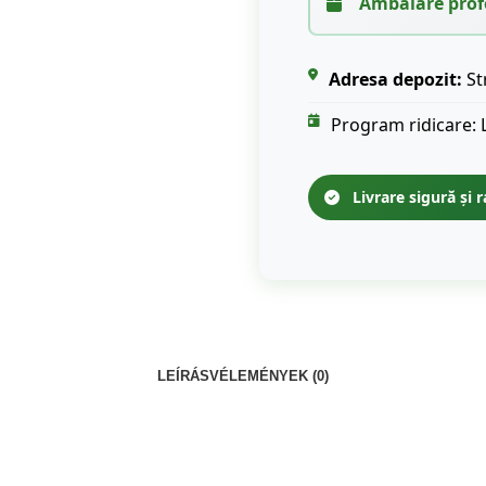
Ambalare prof
Adresa depozit:
St
Program ridicare: 
Livrare sigură și r
LEÍRÁS
VÉLEMÉNYEK (0)