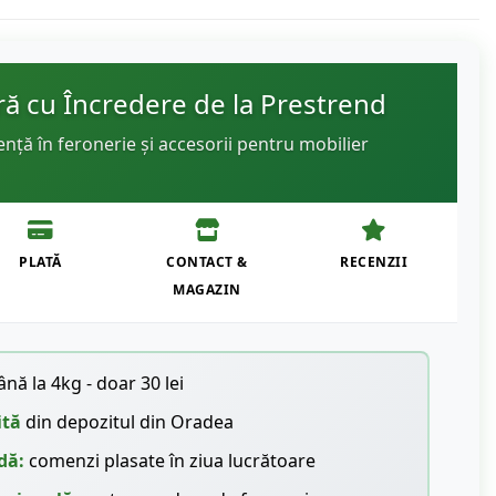
 cu Încredere de la Prestrend
ență în feronerie și accesorii pentru mobilier
PLATĂ
CONTACT &
RECENZII
MAGAZIN
nă la 4kg - doar 30 lei
ită
din depozitul din Oradea
dă:
comenzi plasate în ziua lucrătoare