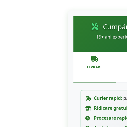
Cumpără
15+ ani experi
LIVRARE
Curier rapid:
pâ
Ridicare gratu
Procesare rapi