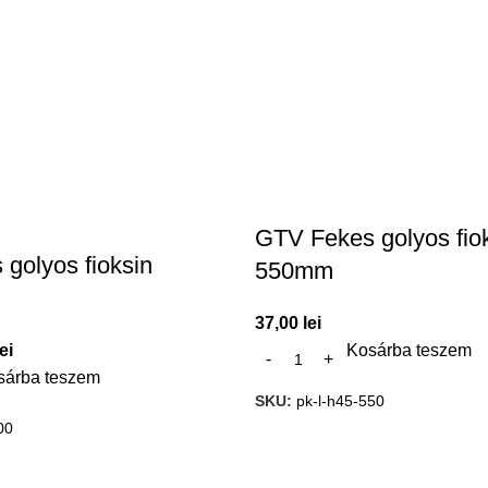
GTV Fekes golyos fio
golyos fioksin
550mm
37,00
lei
lei
Kosárba teszem
sárba teszem
SKU:
pk-l-h45-550
00