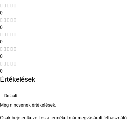
0
0
0
0
0
Értékelések
Még nincsenek értékelések.
Csak bejelentkezett és a terméket már megvásárolt felhasználó