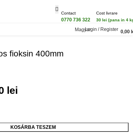
Contact
Cost livrare
0770 736 322
30 lei (pana in 4 k
Login / Register
Magyar
0,00
l
os fioksin 400mm
00
lei
KOSÁRBA TESZEM