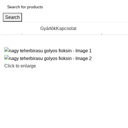
Search
ategorii de Produse
Gyártók
Kapcsolat
Kezdőlap
Fiokcsuszok es femoldalas fiokok
Golyos fiokcsus
Click to enlarge