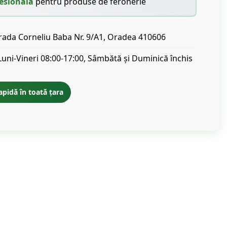
esională
pentru produse de feronerie
rada Corneliu Baba Nr. 9/A1, Oradea 410606
Luni-Vineri 08:00-17:00, Sâmbătă și Duminică închis
apidă în toată țara