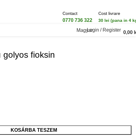
Contact
Cost livrare
0770 736 322
30 lei (pana in 4 k
Login / Register
Magyar
0,00
l
 golyos fioksin
KOSÁRBA TESZEM