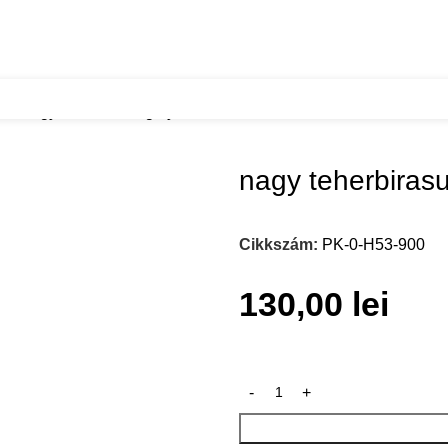
zok
nagy teherbirasu golyos fioksin
nagy teherbirasu
Cikkszám:
PK-0-H53-900
130,00
lei