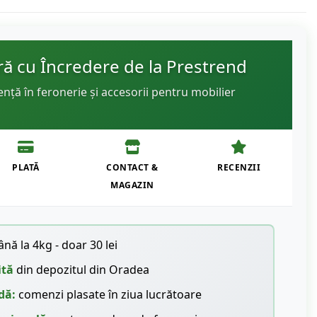
 cu Încredere de la Prestrend
ență în feronerie și accesorii pentru mobilier
PLATĂ
CONTACT &
RECENZII
MAGAZIN
nă la 4kg - doar 30 lei
ită
din depozitul din Oradea
dă:
comenzi plasate în ziua lucrătoare