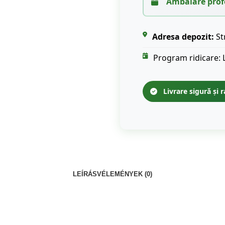
Ambalare prof
Adresa depozit:
St
Program ridicare: 
Livrare sigură și r
LEÍRÁS
VÉLEMÉNYEK (0)