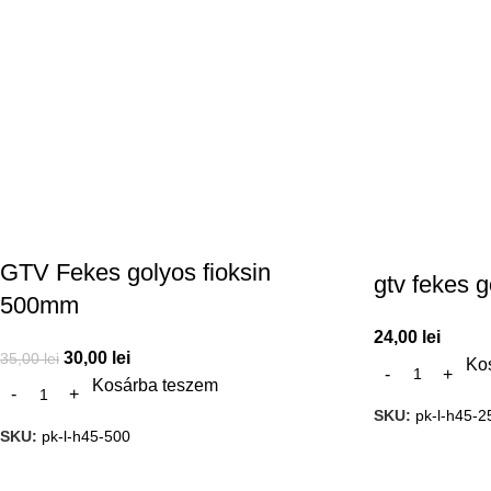
GTV Fekes golyos fioksin
gtv fekes 
500mm
24,00
lei
30,00
lei
35,00
lei
Ko
Kosárba teszem
SKU:
pk-l-h45-2
SKU:
pk-l-h45-500