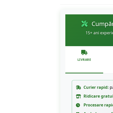
Cumpără
15+ ani experi
LIVRARE
Curier rapid:
pâ
Ridicare gratu
Procesare rapi