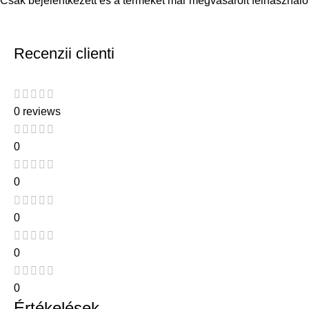
Csak bejelentkezett és a terméket már megvásárolt felhasználó
Recenzii clienti
0 reviews
0
0
0
0
0
Értékelések