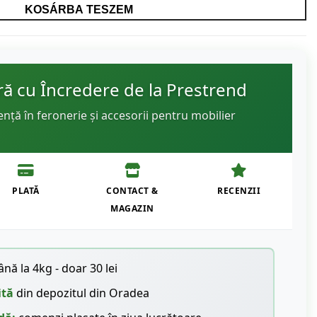
KOSÁRBA TESZEM
 cu Încredere de la Prestrend
ență în feronerie și accesorii pentru mobilier
PLATĂ
CONTACT &
RECENZII
MAGAZIN
nă la 4kg - doar 30 lei
ită
din depozitul din Oradea