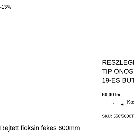
-13%
RESZLEG
TIP ONOS
19-ES B
60,00
lei
Ko
SKU:
550f5000T
Rejtett fioksin fekes 600mm