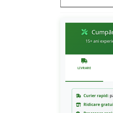
Cumpără
15+ ani experi
LIVRARE
Curier rapid:
pâ
Ridicare gratu