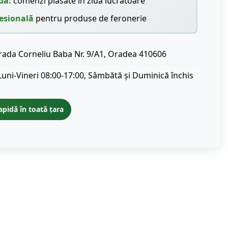
dă:
comenzi plasate în ziua lucrătoare
esională
pentru produse de feronerie
rada Corneliu Baba Nr. 9/A1, Oradea 410606
Luni-Vineri 08:00-17:00, Sâmbătă și Duminică închis
apidă în toată țara