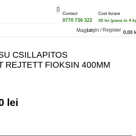
Contact
Cost livrare
0770 736 322
30 lei (pana in 4 k
Login / Register
Magyar
0,00
l
T FIOKSIN 400MM
SU CSILLAPITOS
T REJTETT FIOKSIN 400MM
00
lei