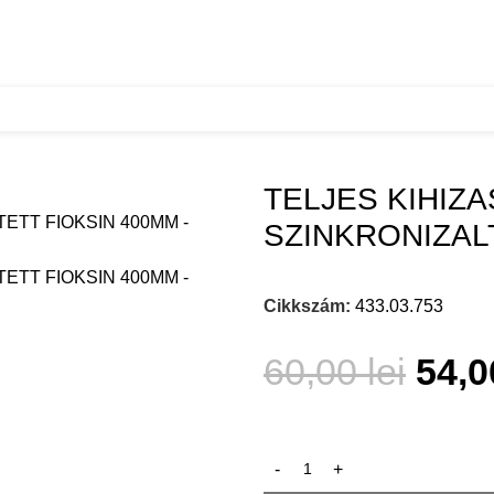
TELJES KIHIZASU CSILLAPITOS SZINKRONIZALT REJTET
TELJES KIHIZA
SZINKRONIZAL
Cikkszám:
433.03.753
60,00
lei
54,