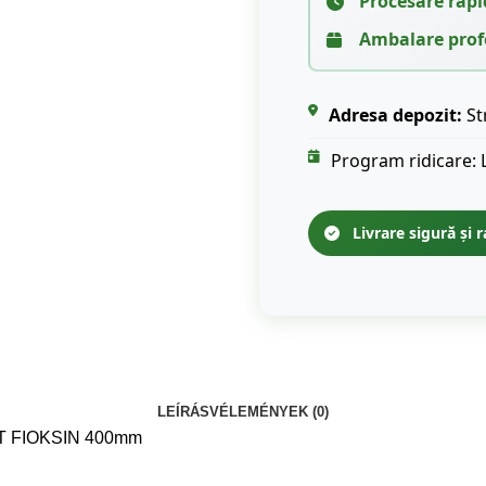
Procesare rapi
Ambalare prof
Adresa depozit:
St
Program ridicare: 
Livrare sigură și r
LEÍRÁS
VÉLEMÉNYEK (0)
T FIOKSIN 400mm