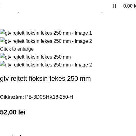
0,00
l
Kezdőlap
Fiokcsuszok es femoldalas fiokok
Rejtett fioksinek
Click to enlarge
gtv rejtett fioksin fekes 250 mm
Cikkszám:
PB-3D0SHX18-250-H
52,00
lei