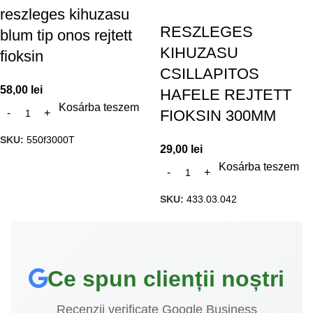
reszleges kihuzasu
RESZLEGES
blum tip onos rejtett
KIHUZASU
fioksin
CSILLAPITOS
58,00
lei
HAFELE REJTETT
Kosárba teszem
FIOKSIN 300MM
SKU:
550f3000T
29,00
lei
Kosárba teszem
SKU:
433.03.042
Ce spun clienții noștri
Recenzii verificate Google Business