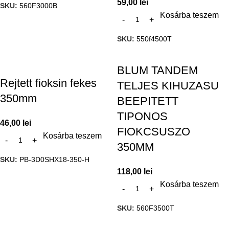
59,00
lei
SKU:
560F3000B
Kosárba teszem
SKU:
550f4500T
BLUM TANDEM
Rejtett fioksin fekes
TELJES KIHUZASU
350mm
BEEPITETT
TIPONOS
46,00
lei
FIOKCSUSZO
Kosárba teszem
350MM
SKU:
PB-3D0SHX18-350-H
118,00
lei
Kosárba teszem
SKU:
560F3500T