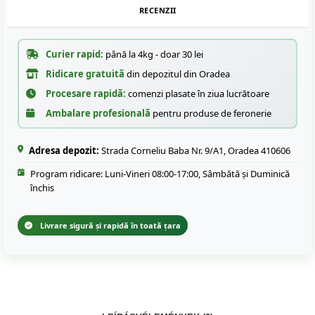
RECENZII
Curier rapid:
până la 4kg - doar 30 lei
Ridicare gratuită
din depozitul din Oradea
Procesare rapidă:
comenzi plasate în ziua lucrătoare
Ambalare profesională
pentru produse de feronerie
Adresa depozit:
Strada Corneliu Baba Nr. 9/A1, Oradea 410606
Program ridicare: Luni-Vineri 08:00-17:00, Sâmbătă și Duminică
închis
Livrare sigură și rapidă în toată țara