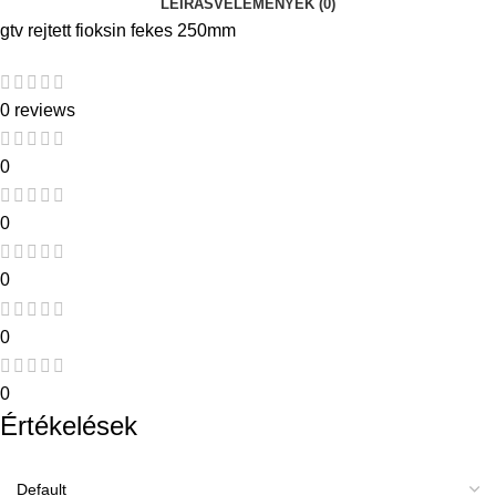
LEÍRÁS
VÉLEMÉNYEK (0)
gtv rejtett fioksin fekes 250mm
0 reviews
0
0
0
0
0
Értékelések