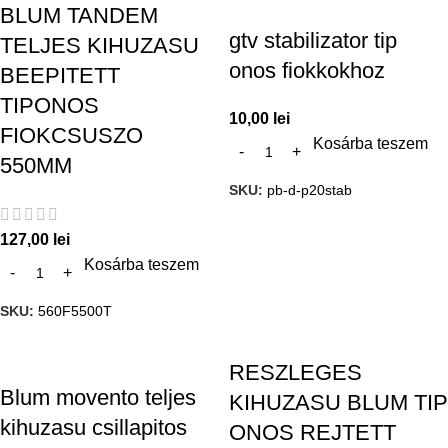
BLUM TANDEM
gtv stabilizator tip
TELJES KIHUZASU
onos fiokkokhoz
BEEPITETT
TIPONOS
10,00
lei
FIOKCSUSZO
Kosárba teszem
550MM
SKU:
pb-d-p20stab
127,00
lei
Kosárba teszem
SKU:
560F5500T
RESZLEGES
Blum movento teljes
KIHUZASU BLUM TIP
kihuzasu csillapitos
ONOS REJTETT