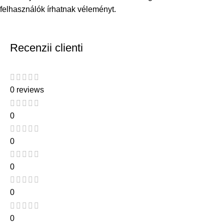
felhasználók írhatnak véleményt.
Recenzii clienti
0 reviews
0
0
0
0
0