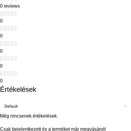
0 reviews
0
0
0
0
0
Értékelések
Még nincsenek értékelések.
Csak bejelentkezett és a terméket már megvásárolt