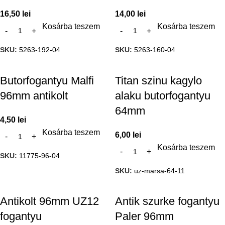
16,50
lei
14,00
lei
Kosárba teszem
Kosárba teszem
SKU:
5263-192-04
SKU:
5263-160-04
Butorfogantyu Malfi
Titan szinu kagylo
96mm antikolt
alaku butorfogantyu
64mm
4,50
lei
Kosárba teszem
6,00
lei
Kosárba teszem
SKU:
11775-96-04
SKU:
uz-marsa-64-11
Antikolt 96mm UZ12
Antik szurke fogantyu
fogantyu
Paler 96mm