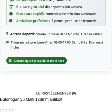
Ridicare gratuită
din depozitul din Oradea
Procesare rapidă:
comenzi plasate în ziua lucrătoare
Ambalare profesională
pentru produse de feronerie
Adresa depozit:
Strada Corneliu Baba Nr. 9/A1, Oradea 410606
Program ridicare: Luni-Vineri 08:00-17:00, Sâmbătă și Duminică
închis
Livrare sigură și rapidă în toată țara
LEÍRÁS
VÉLEMÉNYEK (0)
Butorfogantyu Malfi 128mm antikolt