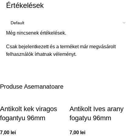
Értékelések
Még nincsenek értékelések.
Csak bejelentkezett és a terméket már megvásárolt
felhasználók írhatnak véleményt.
Produse Asemanatoare
Antikolt kek viragos
Antikolt Ives arany
fogantyu 96mm
fogatyu 96mm
7,00
lei
7,00
lei