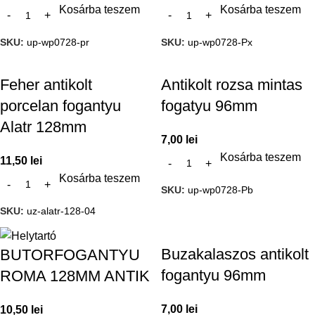
Kosárba teszem
Kosárba teszem
SKU:
up-wp0728-pr
SKU:
up-wp0728-Px
Feher antikolt
Antikolt rozsa mintas
porcelan fogantyu
fogatyu 96mm
Alatr 128mm
7,00
lei
Kosárba teszem
11,50
lei
Kosárba teszem
SKU:
up-wp0728-Pb
SKU:
uz-alatr-128-04
Buzakalaszos antikolt
BUTORFOGANTYU
fogantyu 96mm
ROMA 128MM ANTIK
7,00
lei
10,50
lei