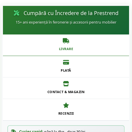
Cumpără cu Încredere de la Prestrend
15+ ani experiență în feronerie și accesorii pentru mobilier
LIVRARE
PLATĂ
CONTACT & MAGAZIN
RECENZII
Curier rapid:
până la 4kg - doar 30 lei