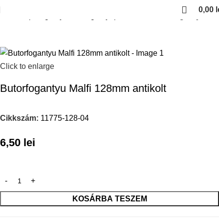
0,00
l
Kezdőlap
Fogantyuk es fogantyuprofilok
Antikolt fogantyuk
Click to enlarge
Butorfogantyu Malfi 128mm antikolt
Cikkszám:
11775-128-04
6,50
lei
KOSÁRBA TESZEM