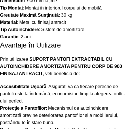
Dimensiuni
: 900 mm lățime
Tip Montaj
: Montaj în interiorul corpului de mobilă
Greutate Maximă Susținută
: 30 kg
Material
: Metal cu finisaj antracit
Tip Autoinchidere
: Sistem de amortizare
Garanție
: 2 ani
Avantaje în Utilizare
Prin utilizarea
SUPORT PANTOFI EXTRACTABIL CU
AUTOINCHIDERE AMORTIZATA PENTRU CORP DE 900
FINISAJ ANTRACIT
, veți beneficia de:
Accesibilitate Ușoară
: Asigurați-vă că fiecare pereche de
pantofi este la îndemână, economisind timp la alegerea outfit-
ului perfect.
Protecție a Pantofilor
: Mecanismul de autoinchidere
amortizată previne deteriorarea pantofilor și a mobilierului,
păstrându-le în stare bună.