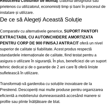
Reducerea Costurilor de Montaj
: Datorită designului său
prietenos cu utilizatorul, economisiți timp și bani în procesul de
instalare și utilizare.
De ce să Alegeți Această Soluție
Comparativ cu alternativele generice,
SUPORT PANTOFI
EXTRACTABIL CU AUTOINCHIDERE AMORTIZATA
PENTRU CORP DE 900 FINISAJ ANTRACIT
oferă un nivel
superior de calitate și fiabilitate. Acest produs respectă
standardele internaționale de calitate, fiind testat pentru a
asigura o utilizare în siguranță. În plus, beneficiezi de un suport
tehnic dedicat și de o garanție de 2 ani care îți oferă liniște
sufletească în utilizare.
Transformați-vă garderoba cu soluțiile inovatoare de la
Prestrend. Descoperiți mai multe produse pentru organizarea
eficientă a mobilierului dumneavoastră accesând
manere si
profile
sau
plinte înălțătoare de blat
.