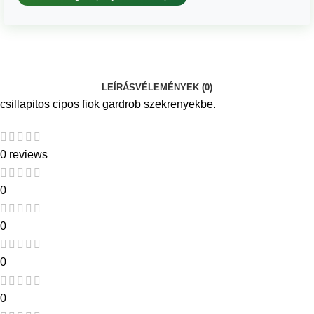
LEÍRÁS
VÉLEMÉNYEK (0)
csillapitos cipos fiok gardrob szekrenyekbe.
0 reviews
0
0
0
0