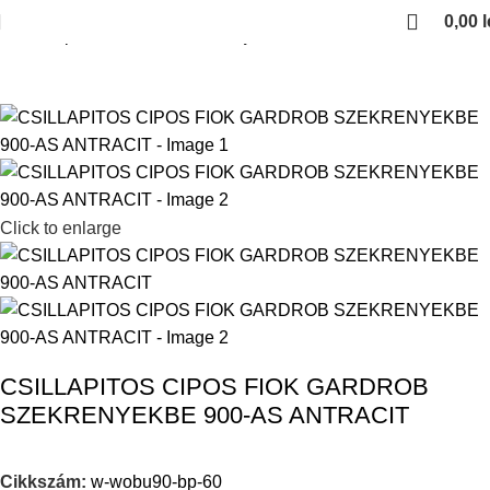
0,00
l
Kezdőlap
Gardrob vasalatok
Cipotarto
Click to enlarge
CSILLAPITOS CIPOS FIOK GARDROB
SZEKRENYEKBE 900-AS ANTRACIT
Cikkszám:
w-wobu90-bp-60