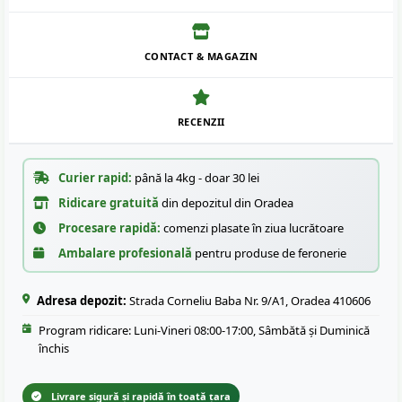
CONTACT & MAGAZIN
RECENZII
Curier rapid:
până la 4kg - doar 30 lei
Ridicare gratuită
din depozitul din Oradea
Procesare rapidă:
comenzi plasate în ziua lucrătoare
Ambalare profesională
pentru produse de feronerie
Adresa depozit:
Strada Corneliu Baba Nr. 9/A1, Oradea 410606
Program ridicare: Luni-Vineri 08:00-17:00, Sâmbătă și Duminică
închis
Livrare sigură și rapidă în toată țara