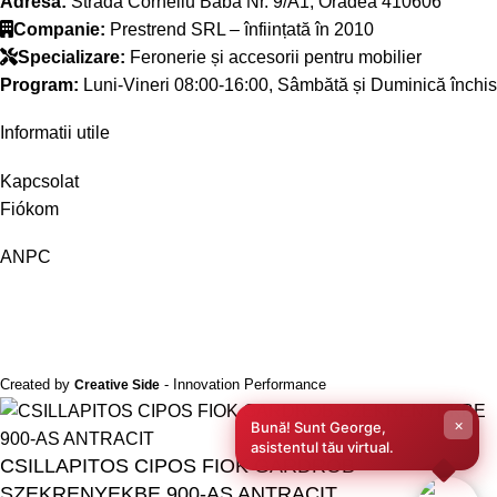
Adresă:
Strada Corneliu Baba Nr. 9/A1, Oradea 410606
Companie:
Prestrend SRL – înființată în 2010
Specializare:
Feronerie și accesorii pentru mobilier
Program:
Luni-Vineri 08:00-16:00, Sâmbătă și Duminică închis
Informatii utile
Kapcsolat
Fiókom
ANPC
Created by
- Innovation Performance
Creative Side
×
Bună! Sunt George,
asistentul tău virtual.
CSILLAPITOS CIPOS FIOK GARDROB
SZEKRENYEKBE 900-AS ANTRACIT