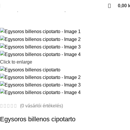
0,00
l
Kezdőlap
Gardrob vasalatok
Cipotarto
Click to enlarge
(
0
vásárlói értékelés)
Egysoros billenos cipotarto