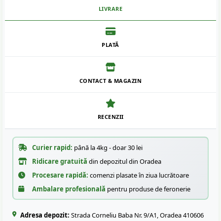
LIVRARE
PLATĂ
CONTACT & MAGAZIN
RECENZII
Curier rapid:
până la 4kg - doar 30 lei
Ridicare gratuită
din depozitul din Oradea
Procesare rapidă:
comenzi plasate în ziua lucrătoare
Ambalare profesională
pentru produse de feronerie
Adresa depozit:
Strada Corneliu Baba Nr. 9/A1, Oradea 410606