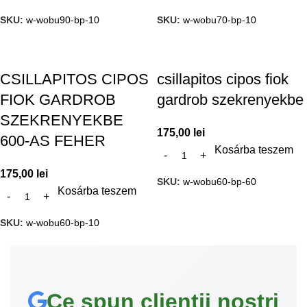
SKU:
w-wobu90-bp-10
SKU:
w-wobu70-bp-10
CSILLAPITOS CIPOS
csillapitos cipos fiok
FIOK GARDROB
gardrob szekrenyekbe
SZEKRENYEKBE
175,00
lei
600-AS FEHER
Kosárba teszem
175,00
lei
SKU:
w-wobu60-bp-60
Kosárba teszem
SKU:
w-wobu60-bp-10
Ce spun clienții noștri