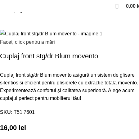
0,00
l
Prima pagină
Glisiere si sertare
Glisiere sub sertar
Faceți click pentru a mări
Cuplaj front stg/dr Blum movento
Cuplaj front stg/dr Blum movento asigură un sistem de glisare
silențios și eficient pentru glisierele cu extracție totală movento.
Experimentează confortul și calitatea superioară. Alege acum
cuplajul perfect pentru mobilierul tău!
SKU:
T51.7601
16,00
lei