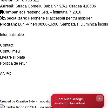
Telefon:
0770 736 322
Adresă:
Strada Corneliu Baba Nr. 9/A1, Oradea 410606
Companie:
Prestrend SRL – înființată în 2010
Specializare:
Feronerie și accesorii pentru mobilier
Program:
Luni-Vineri 08:00-16:00, Sâmbătă și Duminică închis
Informatii utile
Contact
Contul meu
Livrare si plata
Politica de retur
ANPC
×
Bună! Sunt George,
Created by
- Innovation Performance
Creative Side
asistentul tău virtual.