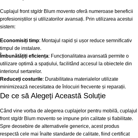
Cuplajul front stg/dr Blum movento oferă numeroase beneficii
profesioniștilor și utilizatorilor avansați. Prin utilizarea acestui
sistem:
Economisiți timp
: Montajul rapid și ușor reduce semnificativ
timpul de instalare.
Îmbunătățiți eficiența
: Funcționalitatea avansată permite o
utilizare optimă a spațiului, facilitând accesul la obiectele din
interiorul sertarelor.
Reduceți costurile
: Durabilitatea materialelor utilizate
minimizează necesitatea de înlocuiri frecvente și reparații.
De ce să Alegeți Această Soluție
Când vine vorba de alegerea cuplajelor pentru mobilă, cuplajul
front stg/dr Blum movento se impune prin calitate și fiabilitate.
Spre deosebire de alternativele generice, acest produs
respectă cele mai înalte standarde de calitate, fiind certificat