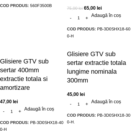
COD PRODUS:
560F3500B
65,00
lei
75,00
lei
Adaugă în coș
COD PRODUS:
PB-3D0SHX18-60
0-H
Glisiere GTV sub
Glisiere GTV sub
sertar extractie totala
sertar 400mm
lungime nominala
extractie totala si
300mm
amortizare
45,00
lei
47,00
lei
Adaugă în coș
Adaugă în coș
COD PRODUS:
PB-3D0SHX18-30
0-H.
COD PRODUS:
PB-3D0SHX18-40
0-H