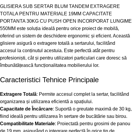
GLISIERA SUB SERTAR BLUM TANDEM EXTRAGERE
TOTALA PENTRU MATERIALE 19MM CAPACITATE
PORTANTA 30KG CU PUSH OPEN INCORPORAT LUNGIME
550MM este soluția ideală pentru orice proiect de mobilă,
oferind un sistem de deschidere ergonomic și eficient. Această
glisiere asigură o extragere totală a sertarului, facilitând
accesul la conținutul acestuia. Este perfectă atât pentru
profesioniști, cât și pentru utilizatori particulari care doresc să
îmbunătățească funcționalitatea mobilierului lor.
Caracteristici Tehnice Principale
Extragere Totală
: Permite accesul complet la sertar, facilitând
organizarea și utilizarea eficientă a spațiului.
Capacitate de Încărcare
: Suportă o greutate maximă de 30 kg,
fiind ideală pentru utilizarea în sertare de bucătărie sau birou.
Compatibilitate Materiale
: Proiectată pentru grosimi de panou
de 19 mm, asigurând o integrare perfectă în orice tip de