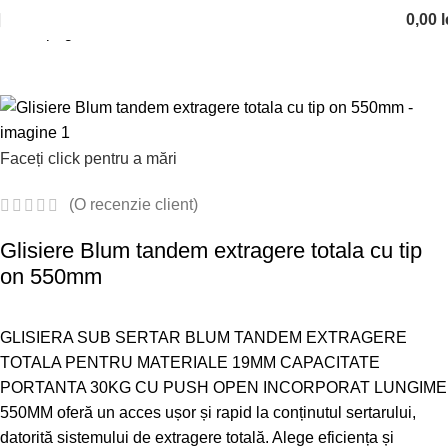
0,00
l
Prima pagină
Glisiere si sertare
Glisiere sub sertar
Faceți click pentru a mări
(O recenzie client)
Glisiere Blum tandem extragere totala cu tip
on 550mm
GLISIERA SUB SERTAR BLUM TANDEM EXTRAGERE
TOTALA PENTRU MATERIALE 19MM CAPACITATE
PORTANTA 30KG CU PUSH OPEN INCORPORAT LUNGIME
550MM oferă un acces ușor și rapid la conținutul sertarului,
datorită sistemului de extragere totală. Alege eficiența și