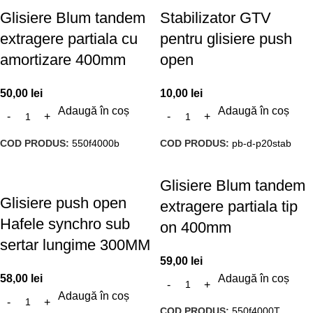
Glisiere Blum tandem
Stabilizator GTV
extragere partiala cu
pentru glisiere push
amortizare 400mm
open
50,00
lei
10,00
lei
Adaugă în coș
Adaugă în coș
COD PRODUS:
550f4000b
COD PRODUS:
pb-d-p20stab
Glisiere Blum tandem
Glisiere push open
extragere partiala tip
Hafele synchro sub
on 400mm
sertar lungime 300MM
59,00
lei
58,00
lei
Adaugă în coș
Adaugă în coș
COD PRODUS:
550f4000T