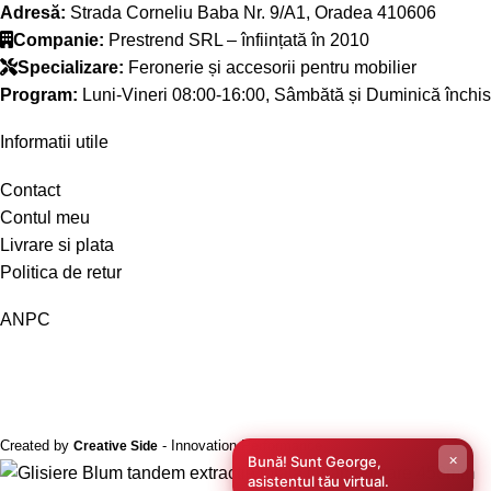
Adresă:
Strada Corneliu Baba Nr. 9/A1, Oradea 410606
Companie:
Prestrend SRL – înființată în 2010
Specializare:
Feronerie și accesorii pentru mobilier
Program:
Luni-Vineri 08:00-16:00, Sâmbătă și Duminică închis
Informatii utile
Contact
Contul meu
Livrare si plata
Politica de retur
ANPC
Created by
- Innovation Performance
Creative Side
×
Bună! Sunt George,
asistentul tău virtual.