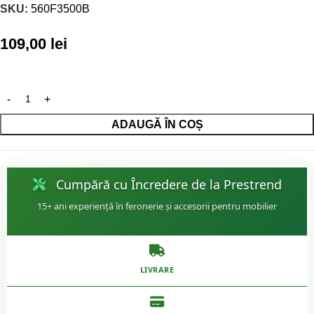
SKU:
560F3500B
109,00
lei
ADAUGĂ ÎN COȘ
Cumpără cu Încredere de la Prestrend
15+ ani experiență în feronerie și accesorii pentru mobilier
LIVRARE