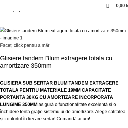
0,00
l
Prima pagină
Glisiere si sertare
Glisiere sub sertar
Faceți click pentru a mări
Glisiere tandem Blum extragere totala cu
amortizare 350mm
GLISIERA SUB SERTAR BLUM TANDEM EXTRAGERE
TOTALA PENTRU MATERIALE 19MM CAPACITATE
PORTANTA 30KG CU AMORTIZARE INCORPORATA
LUNGIME 350MM
asigură o funcționalitate excelentă și o
închidere lentă grație sistemului de amortizare. Alege calitatea
și confortul în fiecare sertar! Comandă acum!