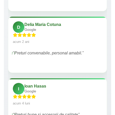
Delia Maria Cotuna
D
Google
acum 2 ani
"Preturi convenabile, personal amabil."
Ioan Hasas
I
Google
acum 4 luni
"Prețuri bune si accesorii de calitate"