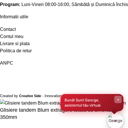
Program:
Luni-Vineri 08:00-16:00, Sâmbătă și Duminică închis
Informatii utile
Contact
Contul meu
Livrare si plata
Politica de retur
ANPC
Created by
- Innovation Performance
Creative Side
×
Bună! Sunt George,
asistentul tău virtual.
Glisiere tandem Blum extragere totala cu amortizare
350mm