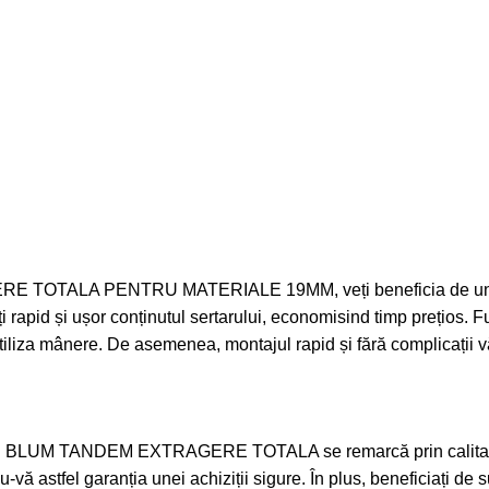
TALA PENTRU MATERIALE 19MM, veți beneficia de un sistem
i rapid și ușor conținutul sertarului, economisind timp prețios.
utiliza mânere. De asemenea, montajul rapid și fără complicații vă
 BLUM TANDEM EXTRAGERE TOTALA se remarcă prin calitatea sa
u-vă astfel garanția unei achiziții sigure. În plus, beneficiați de 