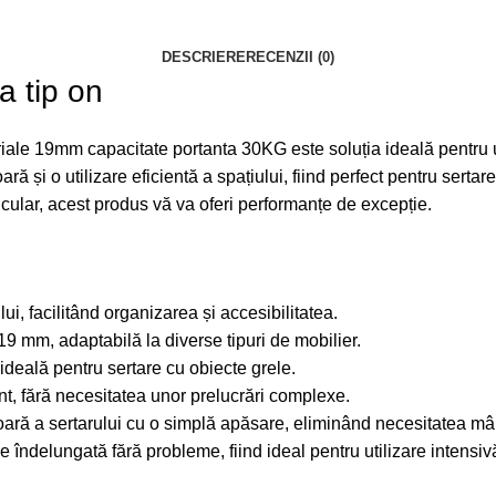
DESCRIERE
RECENZII (0)
a tip on
ale 19mm capacitate portanta 30KG este soluția ideală pentru uti
ră și o utilizare eficientă a spațiului, fiind perfect pentru sertar
ticular, acest produs vă va oferi performanțe de excepție.
ui, facilitând organizarea și accesibilitatea.
19 mm, adaptabilă la diverse tipuri de mobilier.
ideală pentru sertare cu obiecte grele.
nt, fără necesitatea unor prelucrări complexe.
oară a sertarului cu o simplă apăsare, eliminând necesitatea mân
re îndelungată fără probleme, fiind ideal pentru utilizare intensiv