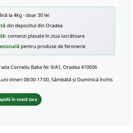
nă la 4kg - doar 30 lei
ită
din depozitul din Oradea
dă:
comenzi plasate în ziua lucrătoare
esională
pentru produse de feronerie
rada Corneliu Baba Nr. 9/A1, Oradea 410606
Luni-Vineri 08:00-17:00, Sâmbătă și Duminică închis
apidă în toată țara