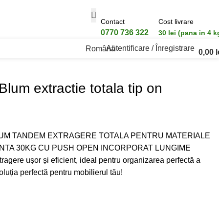
Contact
Cost livrare
0770 736 322
30 lei (pana in 4 k
Autentificare / Înregistrare
Română
0,00
l
Blum extractie totala tip on
LUM TANDEM EXTRAGERE TOTALA PENTRU MATERIALE
NTA 30KG CU PUSH OPEN INCORPORAT LUNGIME
agere ușor și eficient, ideal pentru organizarea perfectă a
luția perfectă pentru mobilierul tău!