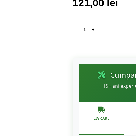
121,00
lei
Cumpără
15+ ani experi
LIVRARE