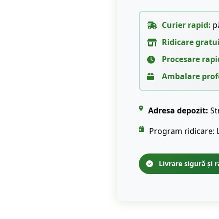
Curier rapid:
pâ
Ridicare gratu
Procesare rapi
Ambalare prof
Adresa depozit:
St
Program ridicare: 
Livrare sigură și r