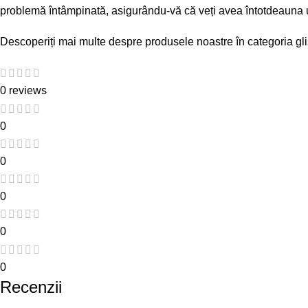
problemă întâmpinată, asigurându-vă că veți avea întotdeauna 
Descoperiți mai multe despre produsele noastre în categoria
gl
0 reviews
0
0
0
0
0
Recenzii