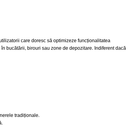
lizatorii care doresc să optimizeze funcționalitatea
e în bucătării, birouri sau zone de depozitare. Indiferent dacă
erele tradiționale.
ă.