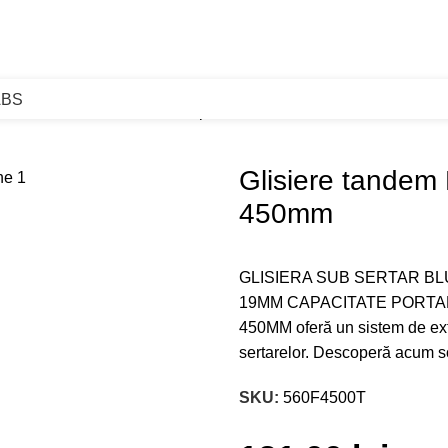
ABS
andem Blum extractie totala tip on 450mm
Glisiere tandem 
450mm
GLISIERA SUB SERTAR B
19MM CAPACITATE PORTA
450MM oferă un sistem de extr
sertarelor. Descoperă acum so
SKU:
560F4500T