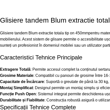
Glisiere tandem Blum extractie total
Glisiere tandem Blum extractie totala tip on 450mmpentru materi
mobilierului. Acest sistem de glisare permite o accesibilitate ușoa
sunteți un profesionist în domeniul mobilei sau un utilizator par
Caracteristici Tehnice Principale
Extragere Totală
: Permite accesul complet la conținutul sertarul
Grosime Materiale
: Compatibil cu panouri de grosime între 16-
Capacitate de Încărcare
: Suportă o greutate de până la 30 kg, 
Montaj Simplificat
: Designul permite un montaj simplu și eficie
Funcție Push Open
: Sistemul integrat permite deschiderea uș
Durabilitate și Fiabilitate
: Construcția robustă asigură o utiliza
Specificații Tehnice Complete