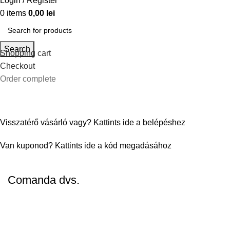
Login / Register
0
items
0,00
lei
Search
Shopping cart
Checkout
Order complete
Visszatérő vásárló vagy?
Kattints ide a belépéshez
Van kuponod?
Kattints ide a kód megadásához
Comanda dvs.