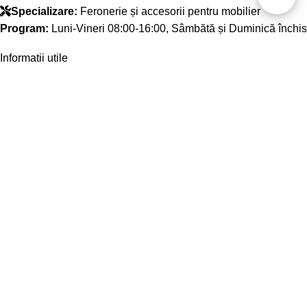
Specializare:
Feronerie și accesorii pentru mobilier
Program:
Luni-Vineri 08:00-16:00, Sâmbătă și Duminică închis
Informatii utile
Kapcsolat
Fiókom
ANPC
Created by
- Innovation Performance
Creative Side