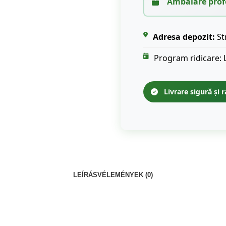
Ambalare prof
Adresa depozit:
St
Program ridicare: 
Livrare sigură și r
LEÍRÁS
VÉLEMÉNYEK (0)