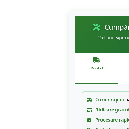
Cumpără
15+ ani experi
LIVRARE
Curier rapid:
pâ
Ridicare gratu
Procesare rapi