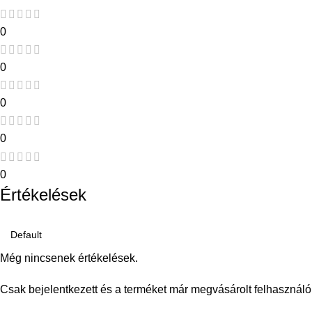
0
0
0
0
0
Értékelések
Még nincsenek értékelések.
Csak bejelentkezett és a terméket már megvásárolt felhasználó