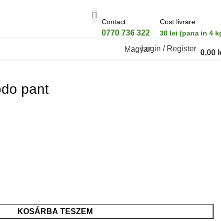
Contact
Cost livrare
0770 736 322
30 lei (pana in 4 k
Login / Register
Magyar
0,00
l
odo pant
KOSÁRBA TESZEM