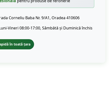
esională
pentru produse de feronerie
rada Corneliu Baba Nr. 9/A1, Oradea 410606
Luni-Vineri 08:00-17:00, Sâmbătă și Duminică închis
apidă în toată țara