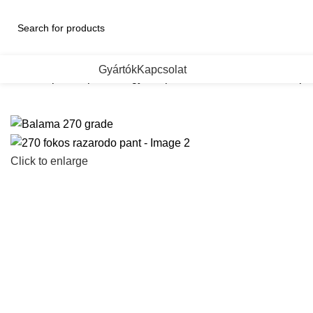
ategorii de Produse
Gyártók
Kapcsolat
Kezdőlap
Bútorpántok
Egyebb pantok
270 fokos razarodo pa
Click to enlarge