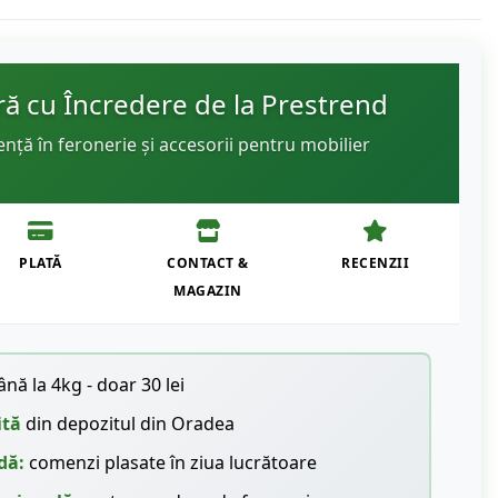
 cu Încredere de la Prestrend
ență în feronerie și accesorii pentru mobilier
PLATĂ
CONTACT &
RECENZII
MAGAZIN
nă la 4kg - doar 30 lei
ită
din depozitul din Oradea
dă:
comenzi plasate în ziua lucrătoare