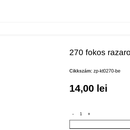
nt
270 fokos razar
Cikkszám:
zp-kt0270-be
14,00
lei