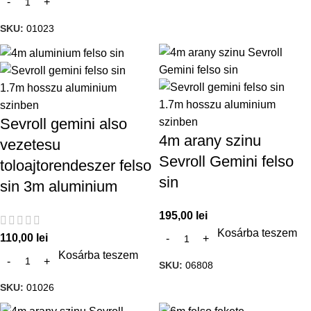
SKU:
01023
Sevroll gemini also
4m arany szinu
vezetesu
Sevroll Gemini felso
toloajtorendeszer felso
sin
sin 3m aluminium
195,00
lei
Kosárba teszem
110,00
lei
Kosárba teszem
SKU:
06808
SKU:
01026