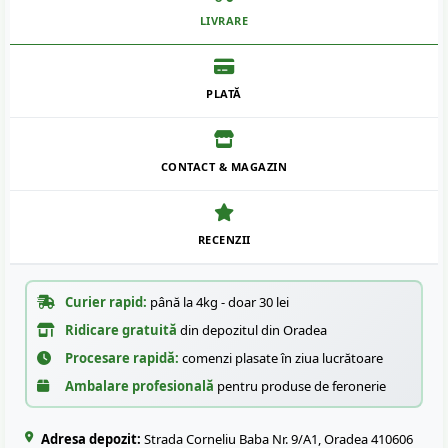
LIVRARE
PLATĂ
CONTACT & MAGAZIN
RECENZII
Curier rapid:
până la 4kg - doar 30 lei
Ridicare gratuită
din depozitul din Oradea
Procesare rapidă:
comenzi plasate în ziua lucrătoare
Ambalare profesională
pentru produse de feronerie
Adresa depozit:
Strada Corneliu Baba Nr. 9/A1, Oradea 410606