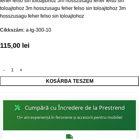
feher felso sin toloajtohoz 3m hosszusagu feher felso sin
toloajtohoz 3m hosszusagu feher felso sin toloajtohoz 3m
hosszusagu feher felso sin toloajtohoz
Cikkszám:
a-tg-300-10
115,00
lei
KOSÁRBA TESZEM
Cumpără cu Încredere de la Prestrend
15+ ani experiență în feronerie și accesorii pentru mobilier