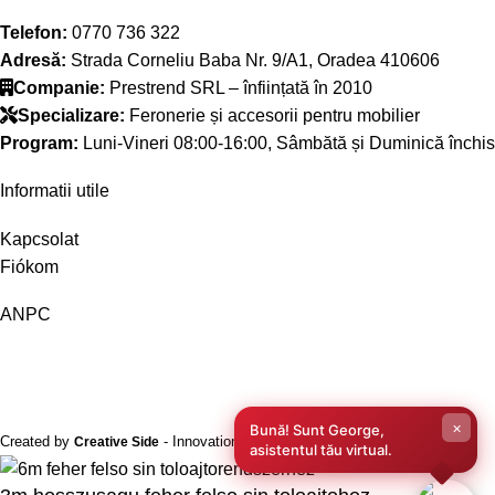
Telefon:
0770 736 322
Adresă:
Strada Corneliu Baba Nr. 9/A1, Oradea 410606
Companie:
Prestrend SRL – înființată în 2010
Specializare:
Feronerie și accesorii pentru mobilier
Program:
Luni-Vineri 08:00-16:00, Sâmbătă și Duminică închis
Informatii utile
Kapcsolat
Fiókom
ANPC
×
Bună! Sunt George,
Created by
- Innovation Performance
Creative Side
asistentul tău virtual.