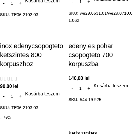
Kosárba teszem
SKU:
we29.0631.01/we29.0710.0
SKU:
TE06.2102.03
1.062
inox edenycsopogteto
edeny es pohar
ketszintes 800
csopogteto 700
korpuszhoz
korpuszba
140,00
lei
Kosárba teszem
90,00
lei
Kosárba teszem
SKU:
544.19.925
SKU:
TE06.2103.03
-15%
ketszintes