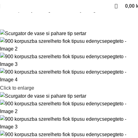
0,00
l
Kezdőlap
Konyhai kiegeszitok
Edenycsorgatok
Click to enlarge