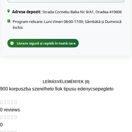
Adresa depozit:
Strada Corneliu Baba Nr. 9/A1, Oradea 410606
Program ridicare: Luni-Vineri 08:00-17:00, Sâmbătă și Duminică
închis
Livrare sigură și rapidă în toată țara
LEÍRÁS
VÉLEMÉNYEK (0)
900 korpuszba szerelheto fiok tipusu edenycsepegteto
0 reviews
0