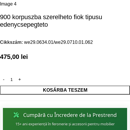
900 korpuszba szerelheto fiok tipusu
edenycsepegteto
Cikkszám:
we29.0634.01/we29.0710.01.062
475,00
lei
KOSÁRBA TESZEM
Cumpără cu Încredere de la Prestrend
15+ ani experiență în feronerie și accesorii pentru mobilier