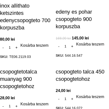
inox allithato
edeny es pohar
ketszintes
csopogteto 900
edenycsopogteto 700
korpuszba
korpuszba
145,00
lei
169,00
lei
80,00
lei
Kosárba teszem
Kosárba teszem
SKU:
544.16.547
SKU:
TE06.2119.03
csopogtetotalca
csopogteto talca 450
muanyag 900
csopogtetohoz
csopogtetohoz
24,00
lei
Kosárba teszem
28,00
lei
Kosárba teszem
SKU:
544.16.072