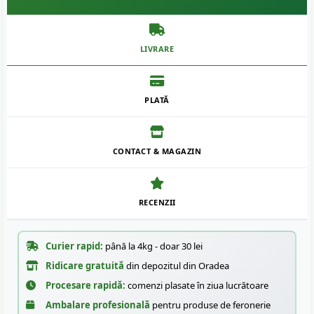
LIVRARE
PLATĂ
CONTACT & MAGAZIN
RECENZII
Curier rapid:
până la 4kg - doar 30 lei
Ridicare gratuită
din depozitul din Oradea
Procesare rapidă:
comenzi plasate în ziua lucrătoare
Ambalare profesională
pentru produse de feronerie