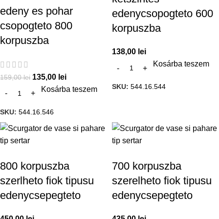
edeny es pohar
edenycsopogteto 600
csopogteto 800
korpuszba
korpuszba
138,00
lei
Kosárba teszem
135,00
lei
159,00
lei
SKU:
544.16.544
Kosárba teszem
SKU:
544.16.546
800 korpuszba
700 korpuszba
szerlheto fiok tipusu
szerelheto fiok tipusu
edenycsepegteto
edenycsepegteto
450,00
lei
435,00
lei