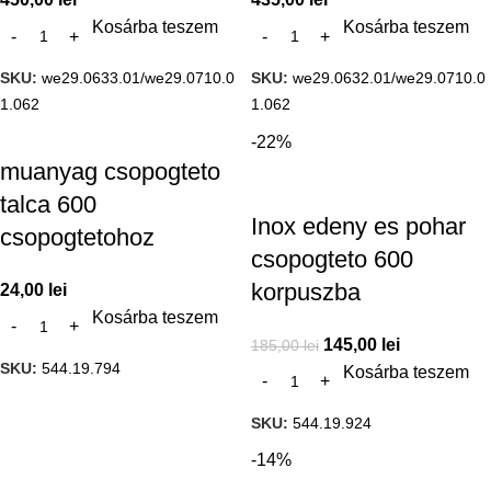
Kosárba teszem
Kosárba teszem
SKU:
we29.0633.01/we29.0710.0
SKU:
we29.0632.01/we29.0710.0
1.062
1.062
-22%
muanyag csopogteto
talca 600
Inox edeny es pohar
csopogtetohoz
csopogteto 600
korpuszba
24,00
lei
Kosárba teszem
145,00
lei
185,00
lei
SKU:
544.19.794
Kosárba teszem
SKU:
544.19.924
-14%