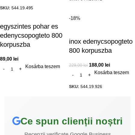
SKU:
544.19.495
-18%
egyszintes pohar es
edenycsopogteto 800
inox edenycsopogteto
korpuszba
800 korpuszba
89,00
lei
188,00
lei
229,00
lei
Kosárba teszem
Kosárba teszem
SKU:
544.19.926
Ce spun clienții noștri
Recenzii verificate Google Business