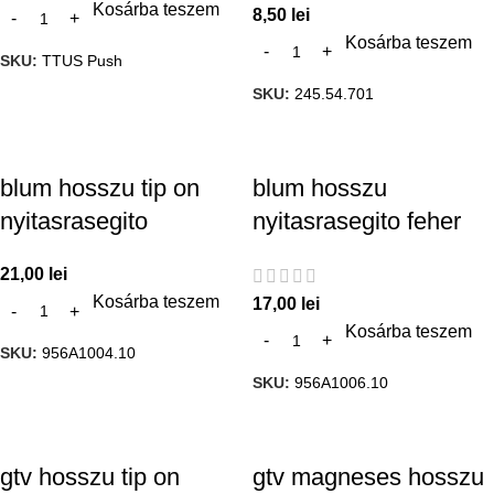
Kosárba teszem
8,50
lei
Kosárba teszem
SKU:
TTUS Push
SKU:
245.54.701
blum hosszu tip on
blum hosszu
nyitasrasegito
nyitasrasegito feher
21,00
lei
Kosárba teszem
17,00
lei
Kosárba teszem
SKU:
956A1004.10
SKU:
956A1006.10
gtv hosszu tip on
gtv magneses hosszu