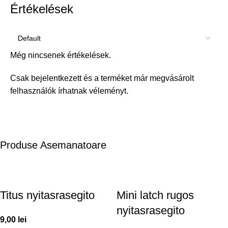
Értékelések
Még nincsenek értékelések.
Csak bejelentkezett és a terméket már megvásárolt
felhasználók írhatnak véleményt.
Produse Asemanatoare
Titus nyitasrasegito
Mini latch rugos
nyitasrasegito
9,00
lei