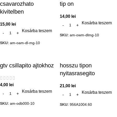
csavarozhato
tip on
kivitelben
14,00
lei
Kosárba teszem
15,00
lei
Kosárba teszem
SKU:
am-owm-dlmg-10
SKU:
am-oam-dl-mg-10
gtv csillapito ajtokhoz
hosszu tipon
nyitasrasegito
4,00
lei
21,00
lei
Kosárba teszem
Kosárba teszem
SKU:
am-odb000-10
SKU:
956A1004.60