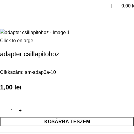
0,00
l
Kezdőlap
Bútorpántok
Tiponok es csillapitok
Click to enlarge
adapter csillapitohoz
Cikkszám:
am-adap0a-10
1,00
lei
KOSÁRBA TESZEM