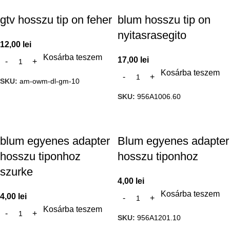
gtv hosszu tip on feher
blum hosszu tip on
nyitasrasegito
12,00
lei
Kosárba teszem
17,00
lei
Kosárba teszem
SKU:
am-owm-dl-gm-10
SKU:
956A1006.60
blum egyenes adapter
Blum egyenes adapter
hosszu tiponhoz
hosszu tiponhoz
szurke
4,00
lei
Kosárba teszem
4,00
lei
Kosárba teszem
SKU:
956A1201.10