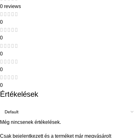
0 reviews
0
0
0
0
0
Értékelések
Még nincsenek értékelések.
Csak bejelentkezett és a terméket már megvásárolt