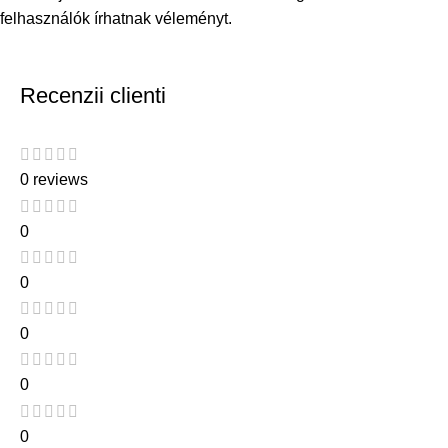
felhasználók írhatnak véleményt.
Recenzii clienti
0 reviews
0
0
0
0
0