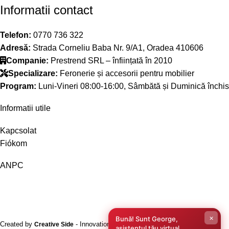
Informatii contact
Telefon:
0770 736 322
Adresă:
Strada Corneliu Baba Nr. 9/A1, Oradea 410606
Companie:
Prestrend SRL – înființată în 2010
Specializare:
Feronerie și accesorii pentru mobilier
Program:
Luni-Vineri 08:00-16:00, Sâmbătă și Duminică închis
Informatii utile
Kapcsolat
Fiókom
ANPC
×
Bună! Sunt George,
Created by
- Innovation Performance
Creative Side
asistentul tău virtual.