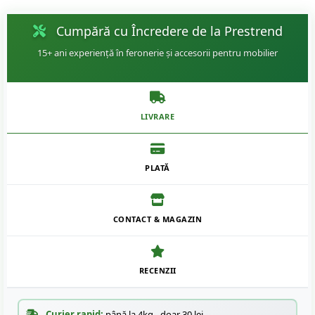
Cumpără cu Încredere de la Prestrend
15+ ani experiență în feronerie și accesorii pentru mobilier
LIVRARE
PLATĂ
CONTACT & MAGAZIN
RECENZII
Curier rapid:
până la 4kg - doar 30 lei