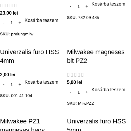
Kosárba teszem
23,00
lei
SKU:
732.09.485
Kosárba teszem
SKU:
prelungmilw
Univerzalis furo HSS
Milwakee magneses
4mm
bit PZ2
2,00
lei
Kosárba teszem
5,00
lei
Kosárba teszem
SKU:
001.41.104
SKU:
MilwPZ2
Milwakee PZ1
Univerzalis furo HSS
magneses hegy
5mm