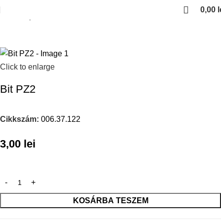
0,00
l
Kezdőlap
Scule unelte
Click to enlarge
Bit PZ2
Cikkszám:
006.37.122
3,00
lei
KOSÁRBA TESZEM