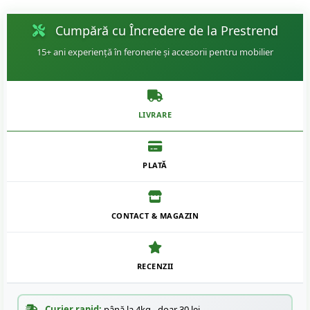
Cumpără cu Încredere de la Prestrend
15+ ani experiență în feronerie și accesorii pentru mobilier
LIVRARE
PLATĂ
CONTACT & MAGAZIN
RECENZII
Curier rapid:
până la 4kg - doar 30 lei