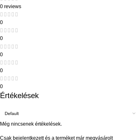
0 reviews
0
0
0
0
0
Értékelések
Még nincsenek értékelések.
Csak bejelentkezett és a terméket már megvásárolt