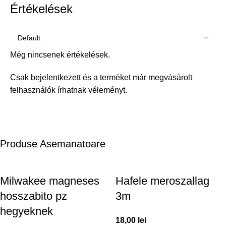
Értékelések
Még nincsenek értékelések.
Csak bejelentkezett és a terméket már megvásárolt
felhasználók írhatnak véleményt.
Produse Asemanatoare
Milwakee magneses
Hafele meroszallag
hosszabito pz
3m
hegyeknek
18,00
lei