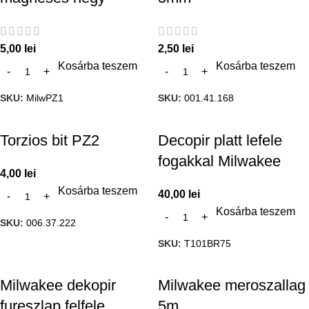
5,00
lei
2,50
lei
Kosárba teszem
Kosárba teszem
SKU:
MilwPZ1
SKU:
001.41.168
Torzios bit PZ2
Decopir platt lefele
fogakkal Milwakee
4,00
lei
Kosárba teszem
40,00
lei
Kosárba teszem
SKU:
006.37.222
SKU:
T101BR75
Milwakee dekopir
Milwakee meroszallag
fureszlap felfele
5m