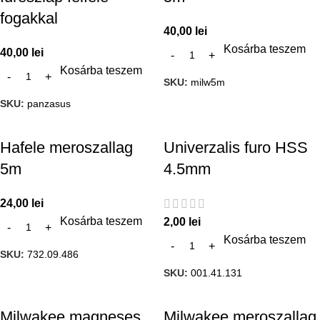
fogakkal
40,00
lei
Kosárba teszem
40,00
lei
Kosárba teszem
SKU:
milw5m
SKU:
panzasus
Hafele meroszallag
Univerzalis furo HSS
5m
4.5mm
24,00
lei
Kosárba teszem
2,00
lei
Kosárba teszem
SKU:
732.09.486
SKU:
001.41.131
Milwakee magneses
Milwakee meroszallag