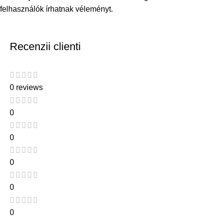
felhasználók írhatnak véleményt.
Recenzii clienti
0 reviews
0
0
0
0
0